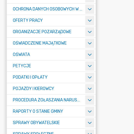
OCHRONA DANYCH OSOBOWYCH W URZĘDZIE MIASTA ŻORY - RODO
OFERTY PRACY
ORGANIZACJE POZARZĄDOWE
OŚWIADCZENIE MAJĄTKOWE
OŚWIATA
PETYCJE
PODATKI I OPŁATY
POJAZDY I KIEROWCY
PROCEDURA ZGŁASZANIA NARUSZEŃ PRAWA
RAPORTY O STANIE GMINY
SPRAWY OBYWATELSKIE