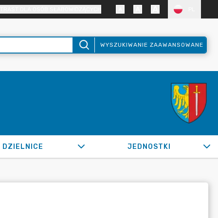
TRAST DLA OSÓB SŁABOWIDZĄCYCH
PL
WYSZUKIWANIE ZAAWANSOWANE
DZIELNICE
JEDNOSTKI