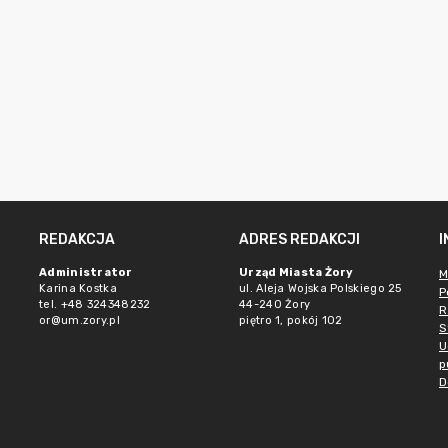
REDAKCJA
ADRES REDAKCJI
Administrator
Urząd Miasta Żory
M
Karina Kostka
ul. Aleja Wojska Polskiego 25
P
tel. +48 324348232
44-240 Żory
R
or@um.zory.pl
piętro 1, pokój 102
S
U
p
D