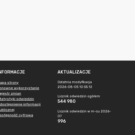
INFORMACJE
AKTUALIZACJE
Ostatnia modyfikacja
apa strony
2026-08-05 10:55:12
onowne wykorzystanie
ejestr zmian
Licznik odwiedzin ogółem
tatystyki odwiedzin
544 980
dostępnienie informacji
ublicznej
Licznik odwiedzin w m-cu 2026-
ostępność cyfrowa
07
996