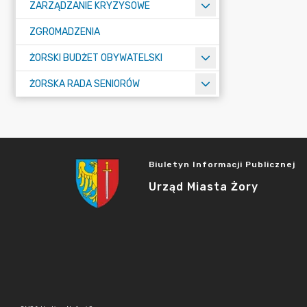
ZARZĄDZANIE KRYZYSOWE
ZGROMADZENIA
ŻORSKI BUDŻET OBYWATELSKI
ŻORSKA RADA SENIORÓW
Biuletyn Informacji Publicznej
Urząd Miasta Żory