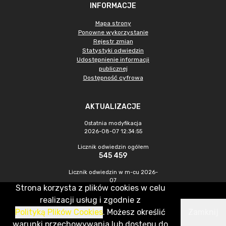
INFORMACJE
Mapa strony
Ponowne wykorzystanie
Rejestr zmian
Statystyki odwiedzin
Udostępnienie informacji
publicznej
Dostępność cyfrowa
AKTUALIZACJE
Ostatnia modyfikacja
2026-08-07 12:34:55
Licznik odwiedzin ogółem
545 459
Licznik odwiedzin w m-cu 2026-
07
Strona korzysta z plików cookies w celu
1 475
realizacji usług i zgodnie z
Polityką Plików Cookies
. Możesz określić
Zamknij
CMS & Hosting: Nefeni Sp. z o.o.
warunki przechowywania lub dostępu do