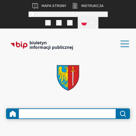
MAPA STRONY
INSTRUKCJA
KONTRAST DLA OSÓB SŁABOWIDZĄCYCH
PL
biuletyn
informacji publicznej