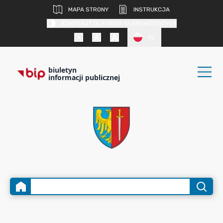
MAPA STRONY
INSTRUKCJA
KONTRAST DLA OSÓB SŁABOWIDZĄCYCH
PL
biuletyn
informacji publicznej