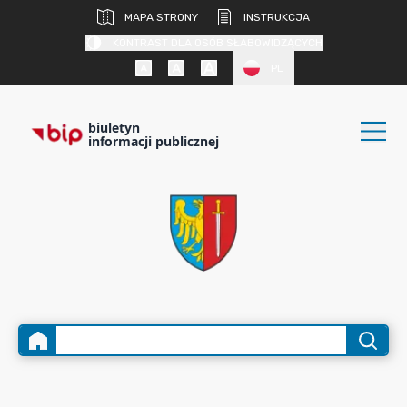
MAPA STRONY
INSTRUKCJA
KONTRAST DLA OSÓB SŁABOWIDZĄCYCH
PL
biuletyn
informacji publicznej