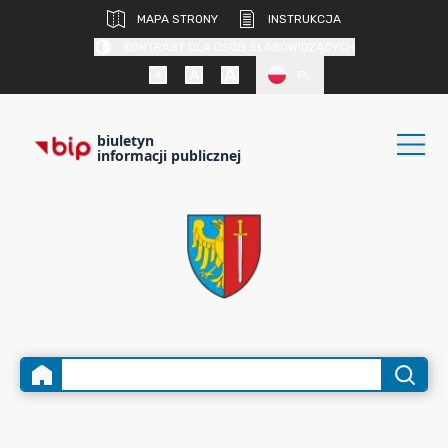
MAPA STRONY
INSTRUKCJA
KONTRAST DLA OSÓB SŁABOWIDZĄCYCH
PL
biuletyn
informacji publicznej