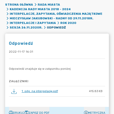
STRONA GŁÓWNA
RADA MIASTA
KADENCJA RADY MIASTA 2018 - 2024
INTERPELACJE, ZAPYTANIA, OŚWIADCZENIA MAJĄTKOWE
MIECZYSŁAW JAKUBOWSKI - RADNY OD 29.11.2018R.
INTERPELACJE I ZAPYTANIA
ROK 2020
ODPOWIEDŹ
SESJA 26.11.2020R.
Odpowiedź
2022-11-17 16:01
ZAŁĄCZNIKI
1. odp. na interpelację.pdf
415.83 KB
DRUKUJ
ZAPISZ DO PDF
METRYCZKA