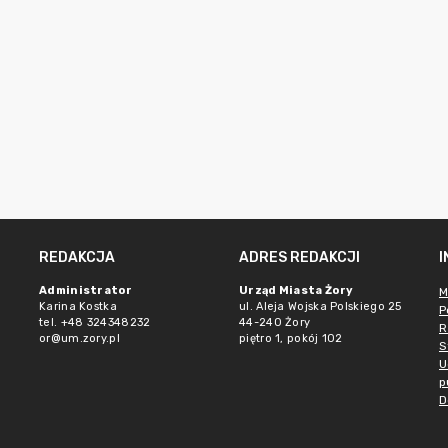
REDAKCJA
ADRES REDAKCJI
Administrator
Urząd Miasta Żory
M
Karina Kostka
ul. Aleja Wojska Polskiego 25
P
tel. +48 324348232
44-240 Żory
R
or@um.zory.pl
piętro 1, pokój 102
S
U
p
D