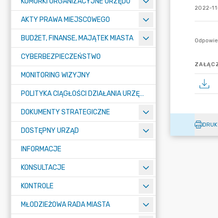
KOMÓRKI ORGANIZACYJNE URZĘDU
2022-11
AKTY PRAWA MIEJSCOWEGO
BUDŻET, FINANSE, MAJĄTEK MIASTA
CYBERBEZPIECZEŃSTWO
ZAŁĄCZ
MONITORING WIZYJNY
POLITYKA CIĄGŁOŚCI DZIAŁANIA URZĘDU MIASTA ŻORY
DOKUMENTY STRATEGICZNE
DRUK
DOSTĘPNY URZĄD
INFORMACJE
KONSULTACJE
KONTROLE
MŁODZIEŻOWA RADA MIASTA