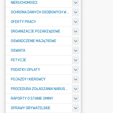
NIERUCHOMOŚCI
OCHRONA DANYCH OSOBOWYCH W URZĘDZIE MIASTA ŻORY - RODO
OFERTY PRACY
ORGANIZACJE POZARZĄDOWE
OŚWIADCZENIE MAJĄTKOWE
OŚWIATA
PETYCJE
PODATKI I OPŁATY
POJAZDY I KIEROWCY
PROCEDURA ZGŁASZANIA NARUSZEŃ PRAWA
RAPORTY O STANIE GMINY
SPRAWY OBYWATELSKIE