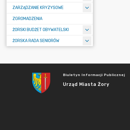
ZARZĄDZANIE KRYZYSOWE
ZGROMADZENIA
ŻORSKI BUDŻET OBYWATELSKI
ŻORSKA RADA SENIORÓW
Biuletyn Informacji Publicznej
Urząd Miasta Żory