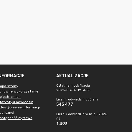
INFORMACJE
AKTUALIZACJE
Ostatnia modyfikacja
apa strony
2026-08-07 12:34:55
onowne wykorzystanie
ejestr zmian
Licznik odwiedzin ogółem
tatystyki odwiedzin
545 477
dostępnienie informacji
ublicznej
Licznik odwiedzin w m-cu 2026-
ostępność cyfrowa
07
1 493