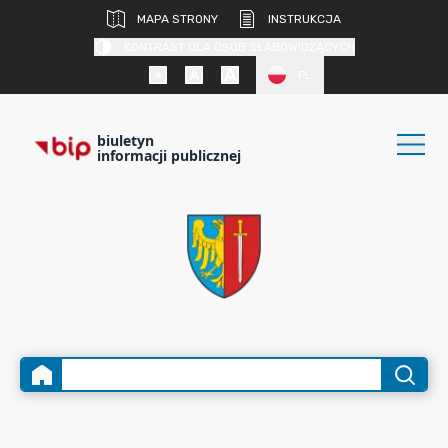
MAPA STRONY
INSTRUKCJA
KONTRAST DLA OSÓB SŁABOWIDZĄCYCH
PL
biuletyn
informacji publicznej