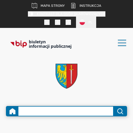
MAPA STRONY
INSTRUKCJA
KONTRAST DLA OSÓB SŁABOWIDZĄCYCH
PL
biuletyn
informacji publicznej