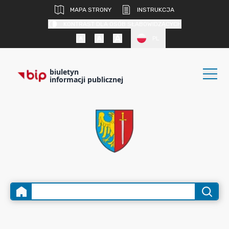
MAPA STRONY
INSTRUKCJA
KONTRAST DLA OSÓB SŁABOWIDZĄCYCH
PL
biuletyn
informacji publicznej