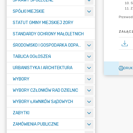
SPRAWY SPOŁECZNE
SPÓŁKI MIEJSKIE
STATUT GMINY MIEJSKIEJ ŻORY
ZAŁĄCZ
STANDARDY OCHRONY MAŁOLETNICH
ŚRODOWISKO I GOSPODARKA ODPADAMI
TABLICA OGŁOSZEŃ
URBANISTYKA I ARCHITEKTURA
DRUK
WYBORY
WYBORY CZŁONKÓW RAD DZIELNIC
WYBORY ŁAWNIKÓW SĄDOWYCH
ZABYTKI
ZAMÓWIENIA PUBLICZNE