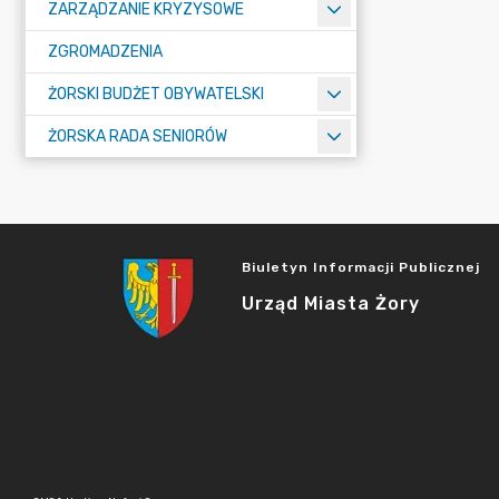
ZARZĄDZANIE KRYZYSOWE
ZGROMADZENIA
ŻORSKI BUDŻET OBYWATELSKI
ŻORSKA RADA SENIORÓW
Biuletyn Informacji Publicznej
Urząd Miasta Żory