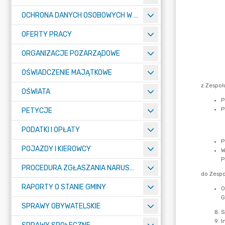
OCHRONA DANYCH OSOBOWYCH W URZĘDZIE MIASTA ŻORY - RODO
OFERTY PRACY
ORGANIZACJE POZARZĄDOWE
OŚWIADCZENIE MAJĄTKOWE
OŚWIATA
PETYCJE
PODATKI I OPŁATY
POJAZDY I KIEROWCY
PROCEDURA ZGŁASZANIA NARUSZEŃ PRAWA
RAPORTY O STANIE GMINY
SPRAWY OBYWATELSKIE