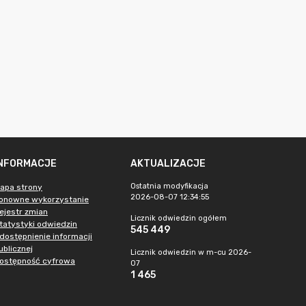
INFORMACJE
AKTUALIZACJE
Ostatnia modyfikacja
apa strony
2026-08-07 12:34:55
onowne wykorzystanie
ejestr zmian
Licznik odwiedzin ogółem
tatystyki odwiedzin
545 449
dostępnienie informacji
ublicznej
Licznik odwiedzin w m-cu 2026-
ostępność cyfrowa
07
1 465