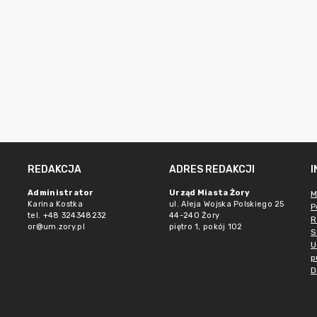
REDAKCJA
ADRES REDAKCJI
Administrator
Urząd Miasta Żory
M
Karina Kostka
ul. Aleja Wojska Polskiego 25
P
tel. +48 324348232
44-240 Żory
R
or@um.zory.pl
piętro 1, pokój 102
S
U
p
D