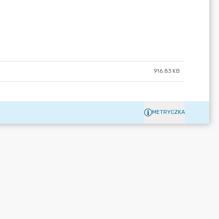
916.83 KB
METRYCZKA