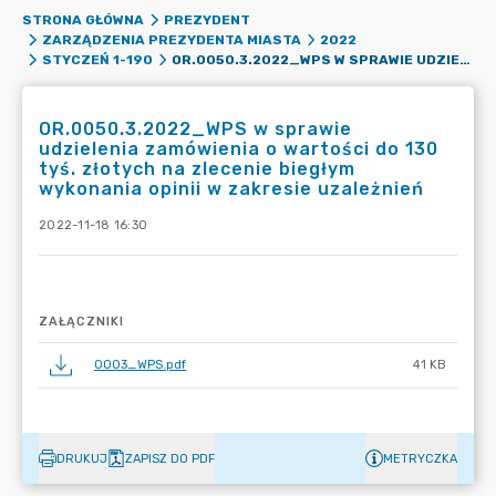
STRONA GŁÓWNA
PREZYDENT
ZARZĄDZENIA PREZYDENTA MIASTA
2022
OR.0050.3.2022_WPS W SPRAWIE UDZIELENIA ZAMÓWIENIA O WARTOŚCI DO 130 TYŚ. ZŁOTYCH NA ZLECENIE BIEGŁYM WYKONANIA OPINII W ZAKRESIE UZALEŻNIEŃ
STYCZEŃ 1-190
OR.0050.3.2022_WPS w sprawie
udzielenia zamówienia o wartości do 130
tyś. złotych na zlecenie biegłym
wykonania opinii w zakresie uzależnień
2022-11-18 16:30
ZAŁĄCZNIKI
0003_WPS.pdf
41 KB
DRUKUJ
ZAPISZ DO PDF
METRYCZKA