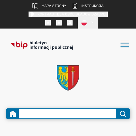
MAPA STRONY
INSTRUKCJA
KONTRAST DLA OSÓB SŁABOWIDZĄCYCH
PL
biuletyn
informacji publicznej