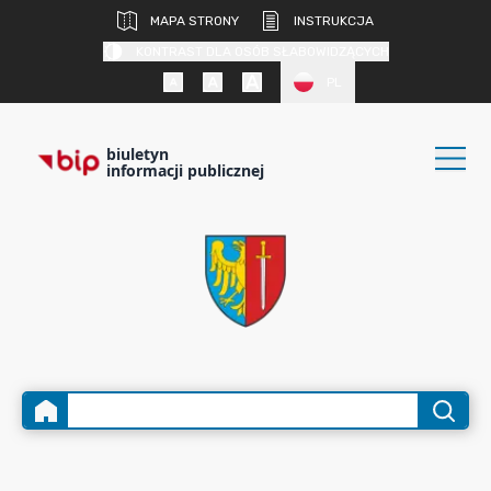
MAPA STRONY
INSTRUKCJA
KONTRAST DLA OSÓB SŁABOWIDZĄCYCH
PL
biuletyn
informacji publicznej