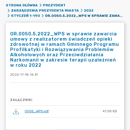
STRONA GŁÓWNA
PREZYDENT
ZARZĄDZENIA PREZYDENTA MIASTA
2022
OR.0050.5.2022_WPS W SPRAWIE ZAWARCIA UMOWY Z REALIZATOREM ŚWIADCZEŃ OPIEKI ZDROWOTNEJ W RAMACH GMINNEGO PROGRAMU PROFILKATYKI I ROZWIĄZYWANIA PROBLEMÓW ALKOHOLOWYCH ORAZ PRZECIWDZIAŁANIA NARKOMANII W ZAKRESIE TERAPII UZALEŻNIEŃ W ROKU 2022
STYCZEŃ 1-190
OR.0050.5.2022_WPS w sprawie zawarcia
umowy z realizatorem świadczeń opieki
zdrowotnej w ramach Gminnego Programu
Profilkatyki i Rozwiązywania Problemów
Alkoholowych oraz Przeciwdziałania
Narkomanii w zakresie terapii uzależnień
w roku 2022
2022-11-18 16:31
ZAŁĄCZNIKI
0005_WPS.pdf
47.08 KB