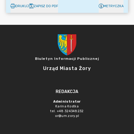
DRUKUJ
ZAPISZ DO PDF
METRYCZKA
Biuletyn Informacji Publicznej
Urząd Miasta Żory
REDAKCJA
Administrator
Karina Kostka
tel. +48 324348232
or@um.zory.pl