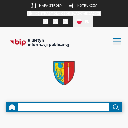
MAPA STRONY
INSTRUKCJA
KONTRAST DLA OSÓB SŁABOWIDZĄCYCH
PL
biuletyn
informacji publicznej