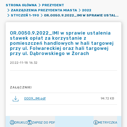
STRONA GŁÓWNA
PREZYDENT
ZARZĄDZENIA PREZYDENTA MIASTA
2022
OR.0050.9.2022_IMI W SPRAWIE USTALENIA STAWEK OPŁAT ZA KORZYSTANIE Z POMIESZCZEŃ HANDLOWYCH W HALI TARGOWEJ PRZY UL. FOLWARECKIEJ ORAZ HALI TARGOWEJ PRZY UL. DĄBROWSKIEGO W ŻORACH
STYCZEŃ 1-190
OR.0050.9.2022_IMI w sprawie ustalenia
stawek opłat za korzystanie z
pomieszczeń handlowych w hali targowej
przy ul. Folwareckiej oraz hali targowej
przy ul. Dąbrowskiego w Żorach
2022-11-18 16:32
ZAŁĄCZNIKI
0009_IMI.pdf
94.72 KB
DRUKUJ
ZAPISZ DO PDF
METRYCZKA