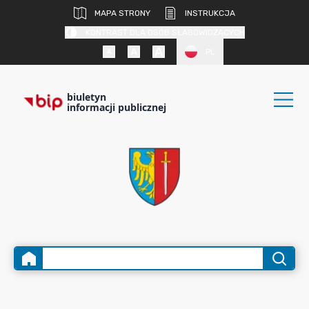
MAPA STRONY
INSTRUKCJA
KONTRAST DLA OSÓB SŁABOWIDZĄCYCH
PL
biuletyn
informacji publicznej