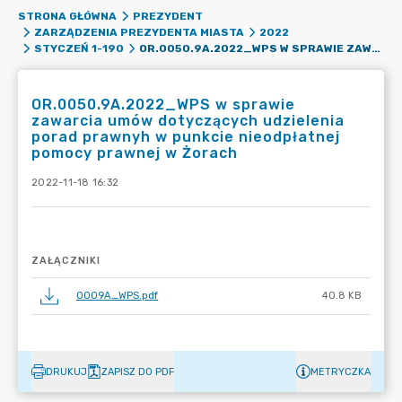
STRONA GŁÓWNA
PREZYDENT
ZARZĄDZENIA PREZYDENTA MIASTA
2022
OR.0050.9A.2022_WPS W SPRAWIE ZAWARCIA UMÓW DOTYCZĄCYCH UDZIELENIA PORAD PRAWNYH W PUNKCIE NIEODPŁATNEJ POMOCY PRAWNEJ W ŻORACH
STYCZEŃ 1-190
OR.0050.9A.2022_WPS w sprawie
zawarcia umów dotyczących udzielenia
porad prawnyh w punkcie nieodpłatnej
pomocy prawnej w Żorach
2022-11-18 16:32
ZAŁĄCZNIKI
0009A_WPS.pdf
40.8 KB
DRUKUJ
ZAPISZ DO PDF
METRYCZKA