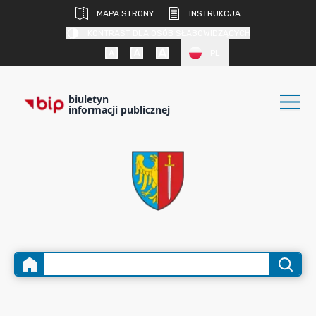
MAPA STRONY
INSTRUKCJA
KONTRAST DLA OSÓB SŁABOWIDZĄCYCH
PL
biuletyn
informacji publicznej