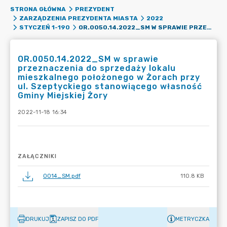
STRONA GŁÓWNA
PREZYDENT
ZARZĄDZENIA PREZYDENTA MIASTA
2022
OR.0050.14.2022_SM W SPRAWIE PRZEZNACZENIA DO SPRZEDAŻY LOKALU MIESZKALNEGO POŁOŻONEGO W ŻORACH PRZY UL. SZEPTYCKIEGO STANOWIĄCEGO WŁASNOŚĆ GMINY MIEJSKIEJ ŻORY
STYCZEŃ 1-190
OR.0050.14.2022_SM w sprawie
przeznaczenia do sprzedaży lokalu
mieszkalnego położonego w Żorach przy
ul. Szeptyckiego stanowiącego własność
Gminy Miejskiej Żory
2022-11-18 16:34
ZAŁĄCZNIKI
0014_SM.pdf
110.8 KB
DRUKUJ
ZAPISZ DO PDF
METRYCZKA