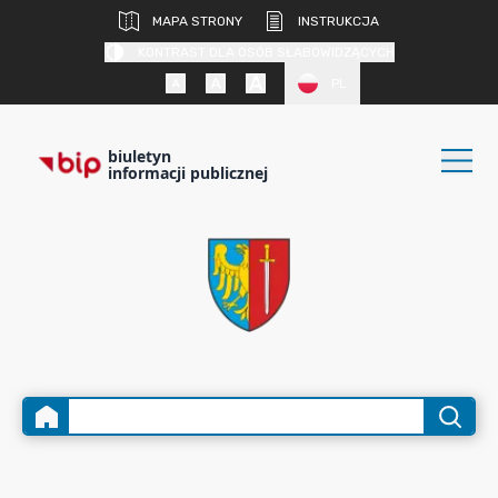
MAPA STRONY
INSTRUKCJA
KONTRAST DLA OSÓB SŁABOWIDZĄCYCH
PL
biuletyn
informacji publicznej