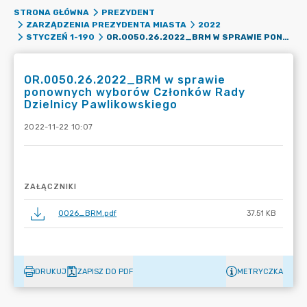
STRONA GŁÓWNA
PREZYDENT
ZARZĄDZENIA PREZYDENTA MIASTA
2022
OR.0050.26.2022_BRM W SPRAWIE PONOWNYCH WYBORÓW CZŁONKÓW RADY DZIELNICY PAWLIKOWSKIEGO
STYCZEŃ 1-190
OR.0050.26.2022_BRM w sprawie
ponownych wyborów Członków Rady
Dzielnicy Pawlikowskiego
2022-11-22 10:07
ZAŁĄCZNIKI
0026_BRM.pdf
37.51 KB
DRUKUJ
ZAPISZ DO PDF
METRYCZKA