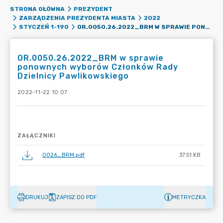
STRONA GŁÓWNA
PREZYDENT
ZARZĄDZENIA PREZYDENTA MIASTA
2022
OR.0050.26.2022_BRM W SPRAWIE PONOWNYCH WYBORÓW CZŁONKÓW RADY DZIELNICY PAWLIKOWSKIEGO
STYCZEŃ 1-190
OR.0050.26.2022_BRM w sprawie
ponownych wyborów Członków Rady
Dzielnicy Pawlikowskiego
2022-11-22 10:07
ZAŁĄCZNIKI
0026_BRM.pdf
37.51 KB
DRUKUJ
ZAPISZ DO PDF
METRYCZKA