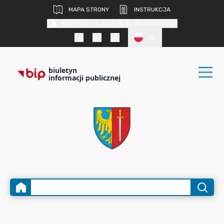
MAPA STRONY
INSTRUKCJA
KONTRAST DLA OSÓB SŁABOWIDZĄCYCH
PL
biuletyn
informacji publicznej