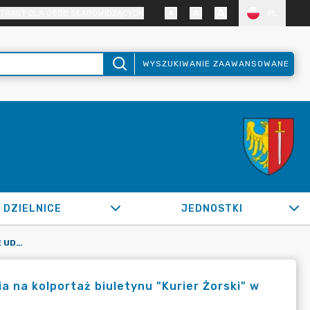
TRAST DLA OSÓB SŁABOWIDZĄCYCH
PL
WYSZUKIWANIE ZAAWANSOWANE
DZIELNICE
JEDNOSTKI
OR.0050.30.2022_WPKS W SPRAWIE UDZIELENIA ZAMÓWIENIA NA KOLPORTAŻ BIULETYNU "KURIER ŻORSKI" W 2022 ROKU
 na kolportaż biuletynu "Kurier Żorski" w