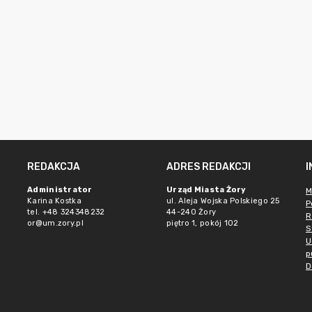
REDAKCJA
ADRES REDAKCJI
Administrator
Urząd Miasta Żory
M
Karina Kostka
ul. Aleja Wojska Polskiego 25
P
tel. +48 324348232
44-240 Żory
R
or@um.zory.pl
piętro 1, pokój 102
S
U
p
D