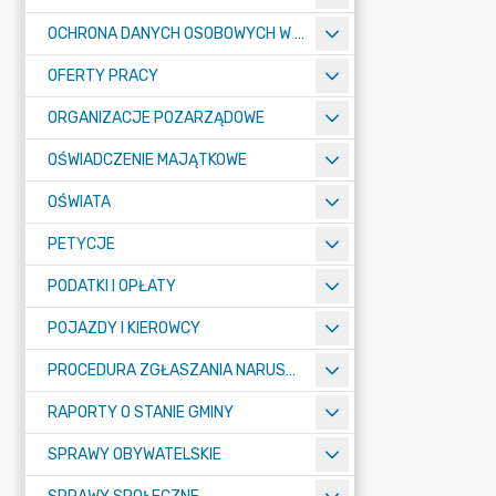
OCHRONA DANYCH OSOBOWYCH W URZĘDZIE MIASTA ŻORY - RODO
OFERTY PRACY
ORGANIZACJE POZARZĄDOWE
OŚWIADCZENIE MAJĄTKOWE
OŚWIATA
PETYCJE
PODATKI I OPŁATY
POJAZDY I KIEROWCY
PROCEDURA ZGŁASZANIA NARUSZEŃ PRAWA
RAPORTY O STANIE GMINY
SPRAWY OBYWATELSKIE