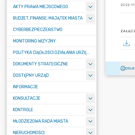
2022-11
AKTY PRAWA MIEJSCOWEGO
BUDŻET, FINANSE, MAJĄTEK MIASTA
CYBERBEZPIECZEŃSTWO
ZAŁĄCZ
MONITORING WIZYJNY
POLITYKA CIĄGŁOŚCI DZIAŁANIA URZĘDU MIASTA ŻORY
DOKUMENTY STRATEGICZNE
DRUK
DOSTĘPNY URZĄD
INFORMACJE
KONSULTACJE
KONTROLE
MŁODZIEŻOWA RADA MIASTA
NIERUCHOMOŚCI