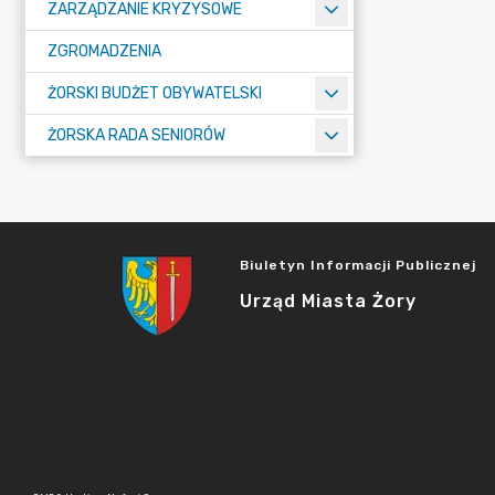
ZARZĄDZANIE KRYZYSOWE
ZGROMADZENIA
ŻORSKI BUDŻET OBYWATELSKI
ŻORSKA RADA SENIORÓW
Biuletyn Informacji Publicznej
Urząd Miasta Żory