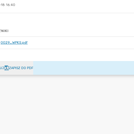
-18 16:40
NIKI
0029_WPKS.pdf
UJ
ZAPISZ DO PDF