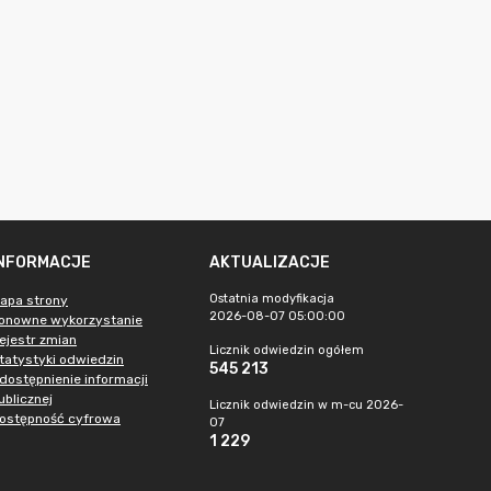
INFORMACJE
AKTUALIZACJE
Ostatnia modyfikacja
apa strony
2026-08-07 05:00:00
onowne wykorzystanie
ejestr zmian
Licznik odwiedzin ogółem
tatystyki odwiedzin
545 213
dostępnienie informacji
ublicznej
Licznik odwiedzin w m-cu 2026-
ostępność cyfrowa
07
1 229