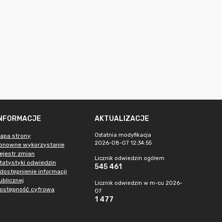
INFORMACJE
AKTUALIZACJE
Ostatnia modyfikacja
apa strony
2026-08-07 12:34:55
onowne wykorzystanie
ejestr zmian
Licznik odwiedzin ogółem
tatystyki odwiedzin
545 461
dostępnienie informacji
ublicznej
Licznik odwiedzin w m-cu 2026-
ostępność cyfrowa
07
1 477