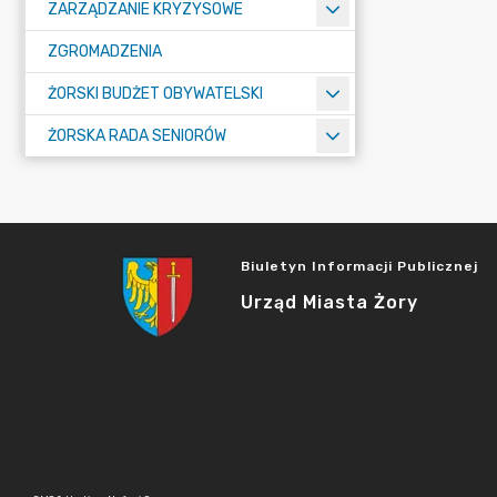
ZARZĄDZANIE KRYZYSOWE
ZGROMADZENIA
ŻORSKI BUDŻET OBYWATELSKI
ŻORSKA RADA SENIORÓW
Biuletyn Informacji Publicznej
Urząd Miasta Żory