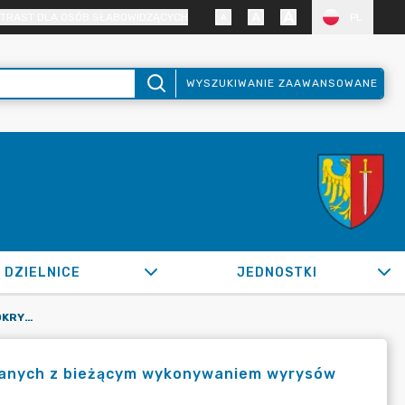
TRAST DLA OSÓB SŁABOWIDZĄCYCH
PL
WYSZUKIWANIE ZAAWANSOWANE
DZIELNICE
JEDNOSTKI
OR.0050.37.2022_GKK W SPRAWI POKRYCIA KOSZTÓW ZWIĄZANYCH Z BIEŻĄCYM WYKONYWANIEM WYRYSÓW I WYPISÓW Z OPERATU EWIDENCYJNEGO
zanych z bieżącym wykonywaniem wyrysów