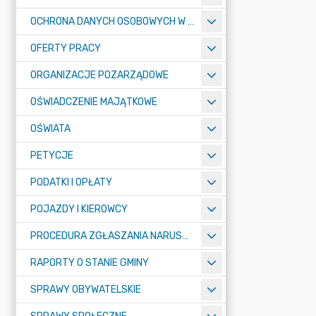
OCHRONA DANYCH OSOBOWYCH W URZĘDZIE MIASTA ŻORY - RODO
OFERTY PRACY
ORGANIZACJE POZARZĄDOWE
OŚWIADCZENIE MAJĄTKOWE
OŚWIATA
PETYCJE
PODATKI I OPŁATY
POJAZDY I KIEROWCY
PROCEDURA ZGŁASZANIA NARUSZEŃ PRAWA
RAPORTY O STANIE GMINY
SPRAWY OBYWATELSKIE