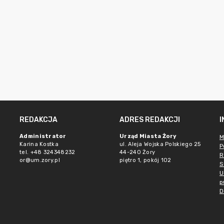
REDAKCJA
ADRES REDAKCJI
Administrator
Urząd Miasta Żory
M
Karina Kostka
ul. Aleja Wojska Polskiego 25
P
tel. +48 324348232
44-240 Żory
R
or@um.zory.pl
piętro 1, pokój 102
S
U
p
D