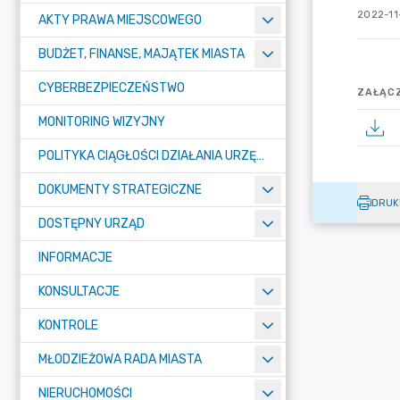
2022-11
AKTY PRAWA MIEJSCOWEGO
BUDŻET, FINANSE, MAJĄTEK MIASTA
CYBERBEZPIECZEŃSTWO
ZAŁĄCZ
MONITORING WIZYJNY
POLITYKA CIĄGŁOŚCI DZIAŁANIA URZĘDU MIASTA ŻORY
DOKUMENTY STRATEGICZNE
DRUK
DOSTĘPNY URZĄD
INFORMACJE
KONSULTACJE
KONTROLE
MŁODZIEŻOWA RADA MIASTA
NIERUCHOMOŚCI