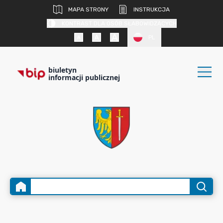
MAPA STRONY
INSTRUKCJA
KONTRAST DLA OSÓB SŁABOWIDZĄCYCH
PL
biuletyn
informacji publicznej