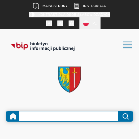
MAPA STRONY
INSTRUKCJA
KONTRAST DLA OSÓB SŁABOWIDZĄCYCH
PL
biuletyn
informacji publicznej