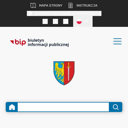
MAPA STRONY
INSTRUKCJA
KONTRAST DLA OSÓB SŁABOWIDZĄCYCH
PL
biuletyn
informacji publicznej