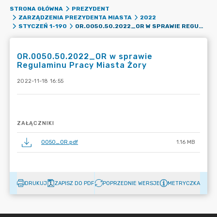
STRONA GŁÓWNA
PREZYDENT
ZARZĄDZENIA PREZYDENTA MIASTA
2022
OR.0050.50.2022_OR W SPRAWIE REGULAMINU PRACY MIASTA ŻORY
STYCZEŃ 1-190
OR.0050.50.2022_OR w sprawie
Regulaminu Pracy Miasta Żory
2022-11-18 16:55
ZAŁĄCZNIKI
0050_OR.pdf
1.16 MB
DRUKUJ
ZAPISZ DO PDF
POPRZEDNIE WERSJE
METRYCZKA