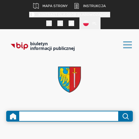
MAPA STRONY
INSTRUKCJA
KONTRAST DLA OSÓB SŁABOWIDZĄCYCH
PL
biuletyn
informacji publicznej