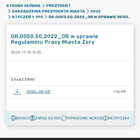
STRONA GŁÓWNA
PREZYDENT
ZARZĄDZENIA PREZYDENTA MIASTA
2022
OR.0050.50.2022_OR W SPRAWIE REGULAMINU PRACY MIASTA ŻORY
STYCZEŃ 1-190
OR.0050.50.2022_OR w sprawie
Regulaminu Pracy Miasta Żory
2022-11-18 16:55
ZAŁĄCZNIKI
0050_OR.pdf
1.16 MB
DRUKUJ
ZAPISZ DO PDF
POPRZEDNIE WERSJE
METRYCZKA