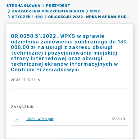
STRONA GŁÓWNA
PREZYDENT
ZARZĄDZENIA PREZYDENTA MIASTA
2022
OR.0050.51.2022_WPKS W SPRAWIE UDZIELENIA ZAMÓWIENIA PUBLICZNEGO DO 130 000,00 ZŁ NA USŁUGI Z ZAKRESU OBSŁUGI TECHNICZNEJ I POZYCJONOWANIA MIEJSKIEJ STRONY INTERNETOWEJ ORAZ OBSŁUGI TECHNICZNEJ EKRANÓW INFORMACYJNYCH W CENTRUM PRZESIADKOWYM
STYCZEŃ 1-190
OR.0050.51.2022_WPKS w sprawie
udzielenia zamówienia publicznego do 130
000,00 zł na usługi z zakresu obsługi
technicznej i pozycjonowania miejskiej
strony internetowej oraz obsługi
technicznej ekranów informacyjnych w
Centrum Przesiadkowym
2022-11-19 11:16
ZAŁĄCZNIKI
0051_WPKS.pdf
35.13 KB