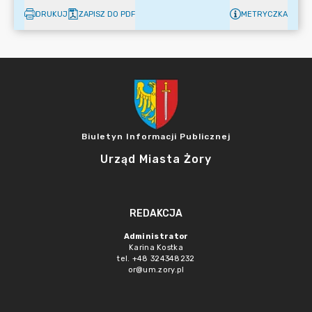
DRUKUJ
ZAPISZ DO PDF
METRYCZKA
Biuletyn Informacji Publicznej
Urząd Miasta Żory
REDAKCJA
Administrator
Karina Kostka
tel. +48 324348232
or@um.zory.pl