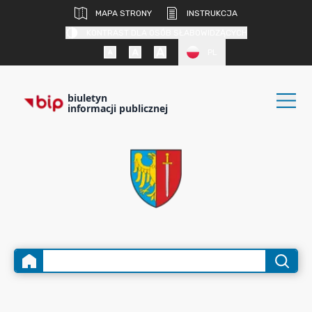
MAPA STRONY
INSTRUKCJA
KONTRAST DLA OSÓB SŁABOWIDZĄCYCH
PL
biuletyn
informacji publicznej