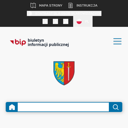
MAPA STRONY
INSTRUKCJA
KONTRAST DLA OSÓB SŁABOWIDZĄCYCH
PL
biuletyn
informacji publicznej