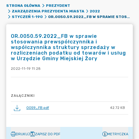
STRONA GŁÓWNA
PREZYDENT
ZARZĄDZENIA PREZYDENTA MIASTA
2022
OR.0050.59.2022_FB W SPRAWIE STOSOWANIA PREWSPÓŁCZYNNIKA I WSPÓŁCZYNNIKA STRUKTURY SPRZEDAŻY W ROZLICZENIACH PODATKU OD TOWARÓW I USŁUG W URZĘDZIE GMINY MIEJSKIEJ ŻORY
STYCZEŃ 1-190
OR.0050.59.2022_FB w sprawie
stosowania prewspółczynnika i
współczynnika struktury sprzedaży w
rozliczeniach podatku od towarów i usług
w Urzędzie Gminy Miejskiej Żory
2022-11-19 11:28
ZAŁĄCZNIKI
0059_FB.pdf
42.72 KB
DRUKUJ
ZAPISZ DO PDF
METRYCZKA