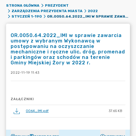
STRONA GŁÓWNA
PREZYDENT
ZARZĄDZENIA PREZYDENTA MIASTA
2022
OR.0050.64.2022_IMI W SPRAWIE ZAWARCIA UMOWY Z WYBRANYM WYKONAWCĄ W POSTĘPOWANIU NA OCZYSZCZANIE MECHANICZNE I RĘCZNE ULIC, DRÓG, PROMENAD I PARKINGÓW ORAZ SCHODÓW NA TERENIE GMINY MIEJSKIEJ ŻORY W 2022 R.
STYCZEŃ 1-190
OR.0050.64.2022_IMI w sprawie zawarcia
umowy z wybranym Wykonawcą w
postępowaniu na oczyszczanie
mechaniczne i ręczne ulic, dróg, promenad
i parkingów oraz schodów na terenie
Gminy Miejskiej Żory w 2022 r.
2022-11-19 11:43
ZAŁĄCZNIKI
0064_IMI.pdf
37.65 KB