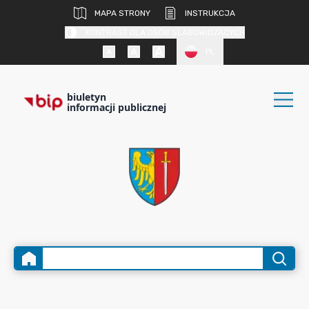
MAPA STRONY
INSTRUKCJA
KONTRAST DLA OSÓB SŁABOWIDZĄCYCH
PL
biuletyn
informacji publicznej