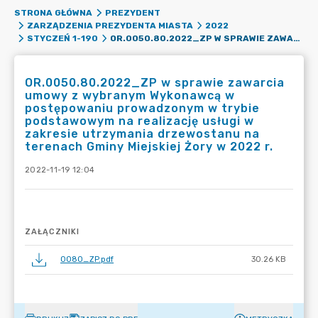
STRONA GŁÓWNA
PREZYDENT
ZARZĄDZENIA PREZYDENTA MIASTA
2022
OR.0050.80.2022_ZP W SPRAWIE ZAWARCIA UMOWY Z WYBRANYM WYKONAWCĄ W POSTĘPOWANIU PROWADZONYM W TRYBIE PODSTAWOWYM NA REALIZACJĘ USŁUGI W ZAKRESIE UTRZYMANIA DRZEWOSTANU NA TERENACH GMINY MIEJSKIEJ ŻORY W 2022 R.
STYCZEŃ 1-190
OR.0050.80.2022_ZP w sprawie zawarcia
umowy z wybranym Wykonawcą w
postępowaniu prowadzonym w trybie
podstawowym na realizację usługi w
zakresie utrzymania drzewostanu na
terenach Gminy Miejskiej Żory w 2022 r.
2022-11-19 12:04
ZAŁĄCZNIKI
0080_ZP.pdf
30.26 KB