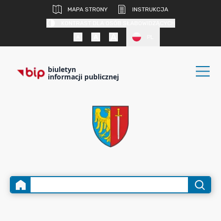
MAPA STRONY
INSTRUKCJA
KONTRAST DLA OSÓB SŁABOWIDZĄCYCH
PL
biuletyn
informacji publicznej