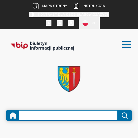
MAPA STRONY
INSTRUKCJA
KONTRAST DLA OSÓB SŁABOWIDZĄCYCH
PL
biuletyn
informacji publicznej