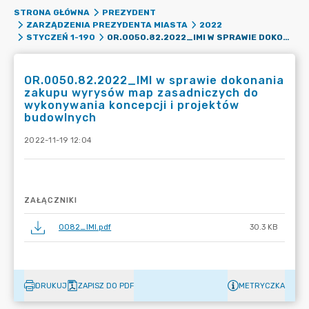
STRONA GŁÓWNA
PREZYDENT
ZARZĄDZENIA PREZYDENTA MIASTA
2022
OR.0050.82.2022_IMI W SPRAWIE DOKONANIA ZAKUPU WYRYSÓW MAP ZASADNICZYCH DO WYKONYWANIA KONCEPCJI I PROJEKTÓW BUDOWLNYCH
STYCZEŃ 1-190
OR.0050.82.2022_IMI w sprawie dokonania
zakupu wyrysów map zasadniczych do
wykonywania koncepcji i projektów
budowlnych
2022-11-19 12:04
ZAŁĄCZNIKI
0082_IMI.pdf
30.3 KB
DRUKUJ
ZAPISZ DO PDF
METRYCZKA