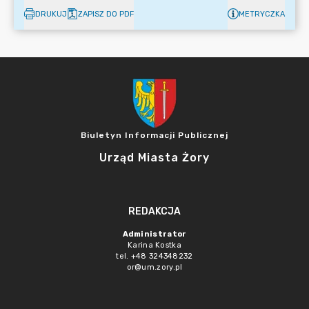
DRUKUJ
ZAPISZ DO PDF
METRYCZKA
Biuletyn Informacji Publicznej
Urząd Miasta Żory
REDAKCJA
Administrator
Karina Kostka
tel. +48 324348232
or@um.zory.pl