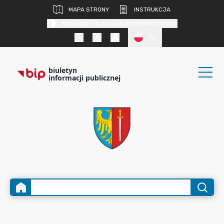
MAPA STRONY
INSTRUKCJA
KONTRAST DLA OSÓB SŁABOWIDZĄCYCH
PL
biuletyn
informacji publicznej