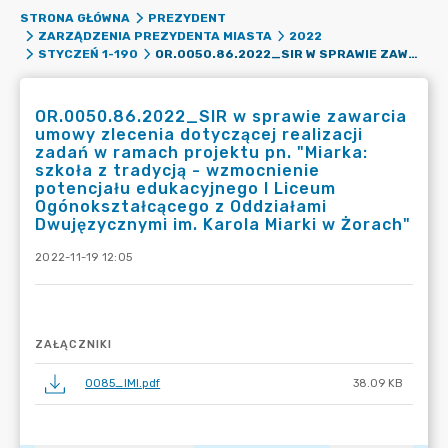
STRONA GŁÓWNA
PREZYDENT
ZARZĄDZENIA PREZYDENTA MIASTA
2022
OR.0050.86.2022_SIR W SPRAWIE ZAWARCIA UMOWY ZLECENIA DOTYCZĄCEJ REALIZACJI ZADAŃ W RAMACH PROJEKTU PN. "MIARKA: SZKOŁA Z TRADYCJĄ - WZMOCNIENIE POTENCJAŁU EDUKACYJNEGO I LICEUM OGÓNOKSZTAŁCĄCEGO Z ODDZIAŁAMI DWUJĘZYCZNYMI IM. KAROLA MIARKI W ŻORACH"
STYCZEŃ 1-190
OR.0050.86.2022_SIR w sprawie zawarcia
umowy zlecenia dotyczącej realizacji
zadań w ramach projektu pn. "Miarka:
szkoła z tradycją - wzmocnienie
potencjału edukacyjnego I Liceum
Ogónokształcącego z Oddziałami
Dwujęzycznymi im. Karola Miarki w Żorach"
2022-11-19 12:05
ZAŁĄCZNIKI
0085_IMI.pdf
38.09 KB