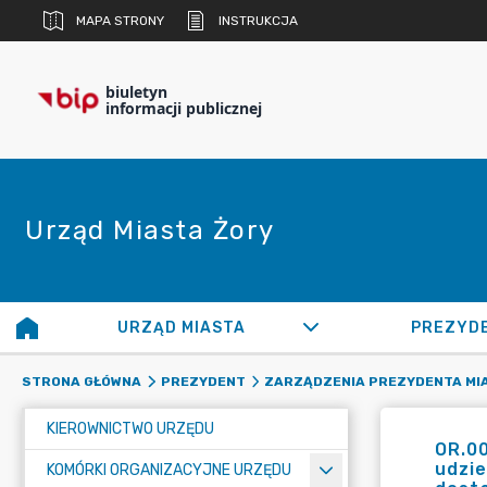
MAPA STRONY
INSTRUKCJA
biuletyn
informacji publicznej
Urząd Miasta Żory
URZĄD MIASTA
PREZYD
STRONA GŁÓWNA
PREZYDENT
ZARZĄDZENIA PREZYDENTA MI
KIEROWNICTWO URZĘDU
OR.0
udzi
KOMÓRKI ORGANIZACYJNE URZĘDU