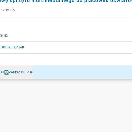
awę sprzętu multimedialnego do placówek oświato
-19 12:06
NIKI
0088_SIR.pdf
UJ
ZAPISZ DO PDF