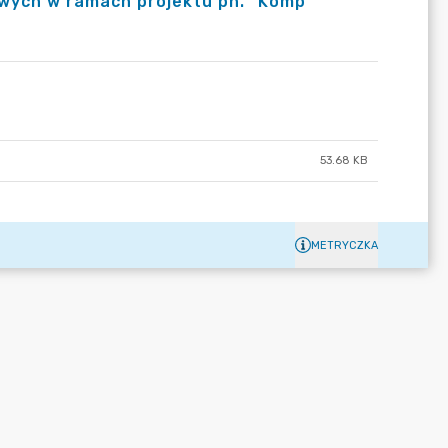
wych w ramach projektu pn. "Komp
53.68 KB
METRYCZKA