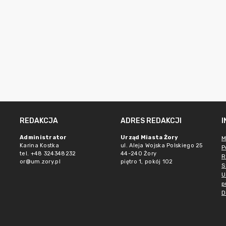
REDAKCJA
ADRES REDAKCJI
Administrator
Urząd Miasta Żory
M
Karina Kostka
ul. Aleja Wojska Polskiego 25
P
tel. +48 324348232
44-240 Żory
R
or@um.zory.pl
piętro 1, pokój 102
S
U
p
D