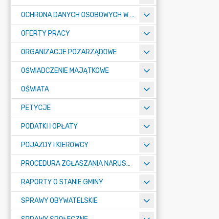
OCHRONA DANYCH OSOBOWYCH W URZĘDZIE MIASTA ŻORY - RODO
OFERTY PRACY
ORGANIZACJE POZARZĄDOWE
OŚWIADCZENIE MAJĄTKOWE
OŚWIATA
PETYCJE
PODATKI I OPŁATY
POJAZDY I KIEROWCY
PROCEDURA ZGŁASZANIA NARUSZEŃ PRAWA
RAPORTY O STANIE GMINY
SPRAWY OBYWATELSKIE