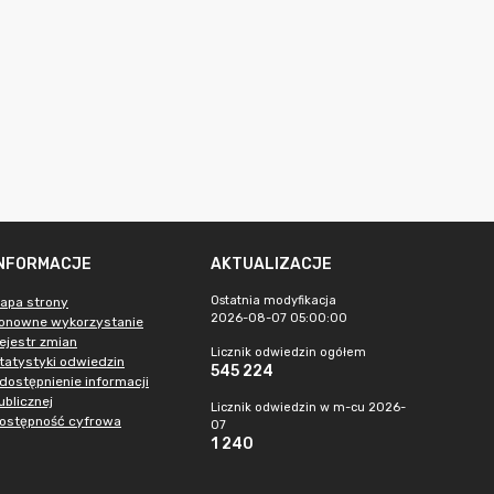
INFORMACJE
AKTUALIZACJE
Ostatnia modyfikacja
apa strony
2026-08-07 05:00:00
onowne wykorzystanie
ejestr zmian
Licznik odwiedzin ogółem
tatystyki odwiedzin
545 224
dostępnienie informacji
ublicznej
Licznik odwiedzin w m-cu 2026-
ostępność cyfrowa
07
1 240