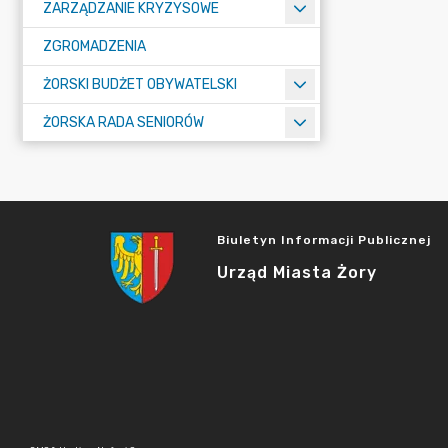
ZARZĄDZANIE KRYZYSOWE
ZGROMADZENIA
ŻORSKI BUDŻET OBYWATELSKI
ŻORSKA RADA SENIORÓW
Biuletyn Informacji Publicznej
Urząd Miasta Żory