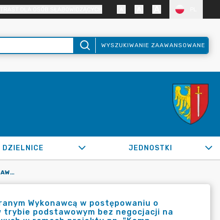
TRAST DLA OSÓB SŁABOWIDZĄCYCH
PL
WYSZUKIWANIE ZAAWANSOWANE
DZIELNICE
JEDNOSTKI
OR.0050.88.2022_SIR W SPRAWIE ZAWARCIA UMOWY Z WYBRANYM WYKONAWCĄ W POSTĘPOWANIU O UDZIELENIE ZAMÓWIENIA PUBLICZNEGO PRZEPROWADZONYM W TRYBIE PODSTAWOWYM BEZ NEGOCJACJI NA DOSTAWĘ SPRZĘTU MULTIMEDIALNEGO DO PLACÓWEK OŚWIATOWYCH W RAMACH PROJEKTU PN. "KOMP
branym Wykonawcą w postępowaniu o
 trybie podstawowym bez negocjacji na