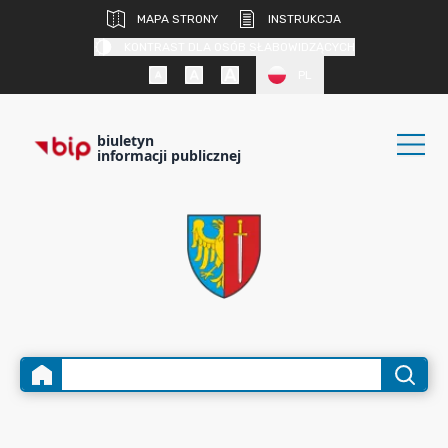
MAPA STRONY
INSTRUKCJA
KONTRAST DLA OSÓB SŁABOWIDZĄCYCH
PL
biuletyn
informacji publicznej