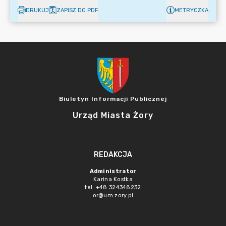
DRUKUJ
ZAPISZ DO PDF
METRYCZKA
Biuletyn Informacji Publicznej
Urząd Miasta Żory
REDAKCJA
Administrator
Karina Kostka
tel. +48 324348232
or@um.zory.pl