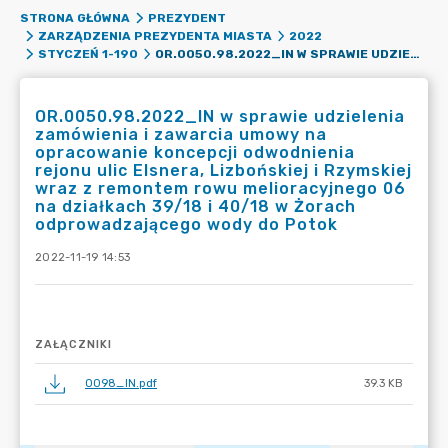
STRONA GŁÓWNA
PREZYDENT
ZARZĄDZENIA PREZYDENTA MIASTA
2022
OR.0050.98.2022_IN W SPRAWIE UDZIELENIA ZAMÓWIENIA I ZAWARCIA UMOWY NA OPRACOWANIE KONCEPCJI ODWODNIENIA REJONU ULIC ELSNERA, LIZBOŃSKIEJ I RZYMSKIEJ WRAZ Z REMONTEM ROWU MELIORACYJNEGO 06 NA DZIAŁKACH 39/18 I 40/18 W ŻORACH ODPROWADZAJĄCEGO WODY DO POTOK
STYCZEŃ 1-190
OR.0050.98.2022_IN w sprawie udzielenia
zamówienia i zawarcia umowy na
opracowanie koncepcji odwodnienia
rejonu ulic Elsnera, Lizbońskiej i Rzymskiej
wraz z remontem rowu melioracyjnego 06
na działkach 39/18 i 40/18 w Żorach
odprowadzającego wody do Potok
2022-11-19 14:53
ZAŁĄCZNIKI
0098_IN.pdf
39.3 KB