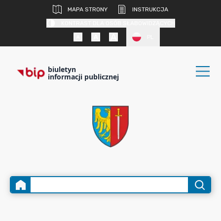
MAPA STRONY
INSTRUKCJA
KONTRAST DLA OSÓB SŁABOWIDZĄCYCH
PL
biuletyn
informacji publicznej