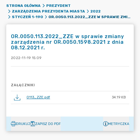
STRONA GŁÓWNA
PREZYDENT
ZARZĄDZENIA PREZYDENTA MIASTA
2022
OR.0050.113.2022_ZZE W SPRAWIE ZMIANY ZARZĄDZENIA NR OR.0050.1598.2021 Z DNIA 08.12.2021 R.
STYCZEŃ 1-190
OR.0050.113.2022_ZZE w sprawie zmiany
zarządzenia nr OR.0050.1598.2021 z dnia
08.12.2021 r.
2022-11-19 15:09
ZAŁĄCZNIKI
0113_ZZE.pdf
34.19 KB
DRUKUJ
ZAPISZ DO PDF
METRYCZKA