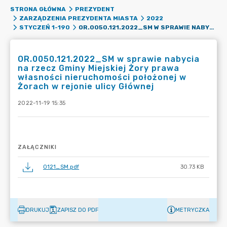
STRONA GŁÓWNA
PREZYDENT
ZARZĄDZENIA PREZYDENTA MIASTA
2022
OR.0050.121.2022_SM W SPRAWIE NABYCIA NA RZECZ GMINY MIEJSKIEJ ŻORY PRAWA WŁASNOŚCI NIERUCHOMOŚCI POŁOŻONEJ W ŻORACH W REJONIE ULICY GŁÓWNEJ
STYCZEŃ 1-190
OR.0050.121.2022_SM w sprawie nabycia
na rzecz Gminy Miejskiej Żory prawa
własności nieruchomości położonej w
Żorach w rejonie ulicy Głównej
2022-11-19 15:35
ZAŁĄCZNIKI
0121_SM.pdf
30.73 KB
DRUKUJ
ZAPISZ DO PDF
METRYCZKA