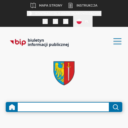
MAPA STRONY
INSTRUKCJA
KONTRAST DLA OSÓB SŁABOWIDZĄCYCH
PL
biuletyn
informacji publicznej