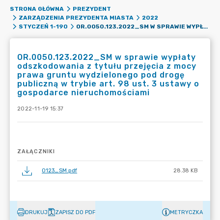
STRONA GŁÓWNA
PREZYDENT
ZARZĄDZENIA PREZYDENTA MIASTA
2022
OR.0050.123.2022_SM W SPRAWIE WYPŁATY ODSZKODOWANIA Z TYTUŁU PRZEJĘCIA Z MOCY PRAWA GRUNTU WYDZIELONEGO POD DROGĘ PUBLICZNĄ W TRYBIE ART. 98 UST. 3 USTAWY O GOSPODARCE NIERUCHOMOŚCIAMI
STYCZEŃ 1-190
OR.0050.123.2022_SM w sprawie wypłaty
odszkodowania z tytułu przejęcia z mocy
prawa gruntu wydzielonego pod drogę
publiczną w trybie art. 98 ust. 3 ustawy o
gospodarce nieruchomościami
2022-11-19 15:37
ZAŁĄCZNIKI
0123_SM.pdf
28.38 KB
DRUKUJ
ZAPISZ DO PDF
METRYCZKA