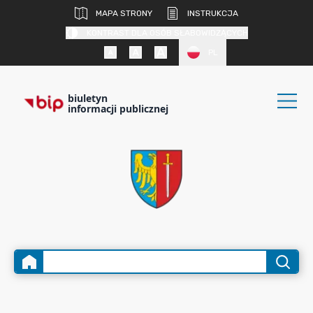
MAPA STRONY
INSTRUKCJA
KONTRAST DLA OSÓB SŁABOWIDZĄCYCH
PL
biuletyn
informacji publicznej