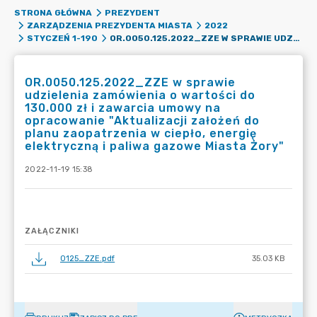
STRONA GŁÓWNA
PREZYDENT
ZARZĄDZENIA PREZYDENTA MIASTA
2022
OR.0050.125.2022_ZZE W SPRAWIE UDZIELENIA ZAMÓWIENIA O WARTOŚCI DO 130.000 ZŁ I ZAWARCIA UMOWY NA OPRACOWANIE "AKTUALIZACJI ZAŁOŻEŃ DO PLANU ZAOPATRZENIA W CIEPŁO, ENERGIĘ ELEKTRYCZNĄ I PALIWA GAZOWE MIASTA ŻORY"
STYCZEŃ 1-190
OR.0050.125.2022_ZZE w sprawie
udzielenia zamówienia o wartości do
130.000 zł i zawarcia umowy na
opracowanie "Aktualizacji założeń do
planu zaopatrzenia w ciepło, energię
elektryczną i paliwa gazowe Miasta Żory"
2022-11-19 15:38
ZAŁĄCZNIKI
0125_ZZE.pdf
35.03 KB