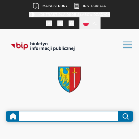
MAPA STRONY
INSTRUKCJA
KONTRAST DLA OSÓB SŁABOWIDZĄCYCH
PL
biuletyn
informacji publicznej