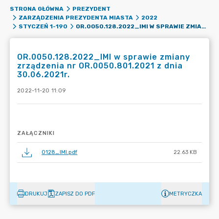
STRONA GŁÓWNA
PREZYDENT
ZARZĄDZENIA PREZYDENTA MIASTA
2022
OR.0050.128.2022_IMI W SPRAWIE ZMIANY ZRZĄDZENIA NR OR.0050.801.2021 Z DNIA 30.06.2021R.
STYCZEŃ 1-190
OR.0050.128.2022_IMI w sprawie zmiany
zrządzenia nr OR.0050.801.2021 z dnia
30.06.2021r.
2022-11-20 11:09
ZAŁĄCZNIKI
0128_IMI.pdf
22.63 KB
DRUKUJ
ZAPISZ DO PDF
METRYCZKA