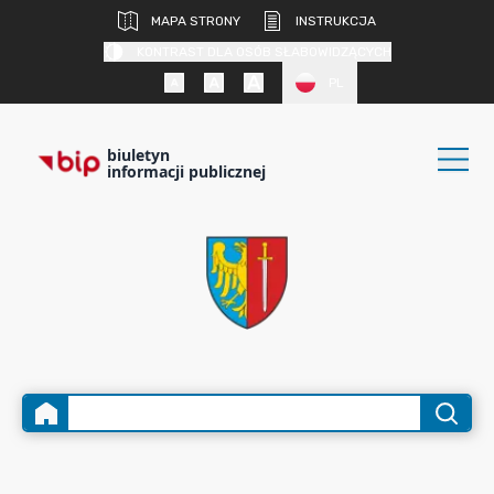
MAPA STRONY
INSTRUKCJA
KONTRAST DLA OSÓB SŁABOWIDZĄCYCH
PL
biuletyn
informacji publicznej