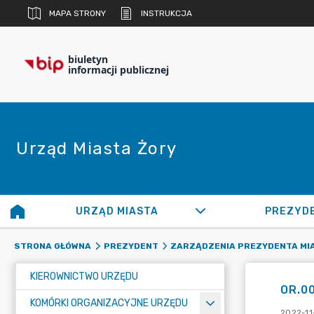
MAPA STRONY
INSTRUKCJA
biuletyn
informacji publicznej
Urząd Miasta Żory
URZĄD MIASTA
PREZYD
STRONA GŁÓWNA
PREZYDENT
ZARZĄDZENIA PREZYDENTA MI
KIEROWNICTWO URZĘDU
OR.00
KOMÓRKI ORGANIZACYJNE URZĘDU
2022-11