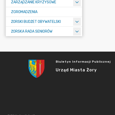
ZARZĄDZANIE KRYZYSOWE
ZGROMADZENIA
ŻORSKI BUDŻET OBYWATELSKI
ŻORSKA RADA SENIORÓW
Biuletyn Informacji Publicznej
Urząd Miasta Żory