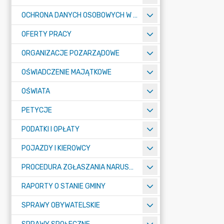
OCHRONA DANYCH OSOBOWYCH W URZĘDZIE MIASTA ŻORY - RODO
OFERTY PRACY
ORGANIZACJE POZARZĄDOWE
OŚWIADCZENIE MAJĄTKOWE
OŚWIATA
PETYCJE
PODATKI I OPŁATY
POJAZDY I KIEROWCY
PROCEDURA ZGŁASZANIA NARUSZEŃ PRAWA
RAPORTY O STANIE GMINY
SPRAWY OBYWATELSKIE