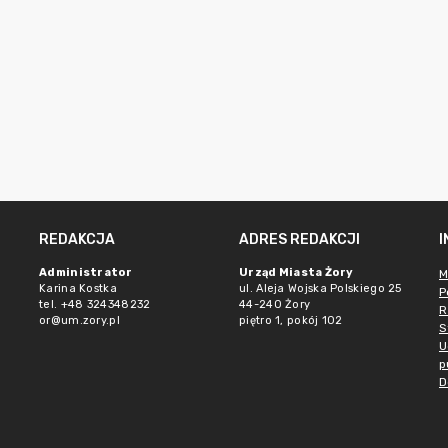
REDAKCJA
ADRES REDAKCJI
Administrator
Urząd Miasta Żory
M
Karina Kostka
ul. Aleja Wojska Polskiego 25
P
tel. +48 324348232
44-240 Żory
R
or@um.zory.pl
piętro 1, pokój 102
S
U
p
D