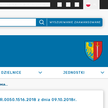
TRAST DLA OSÓB SŁABOWIDZĄCYCH
PL
WYSZUKIWANIE ZAAWANSOWANE
DZIELNICE
JEDNOSTKI
OR.0050.129.2022_IMI W SPRAWIE ZMIANY ZRZĄDZENIA NR OR.0050.1516.2018 Z DNIA 09.10.2018R.
.0050.1516.2018 z dnia 09.10.2018r.