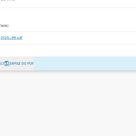
NIKI
0129_IMI.pdf
UJ
ZAPISZ DO PDF