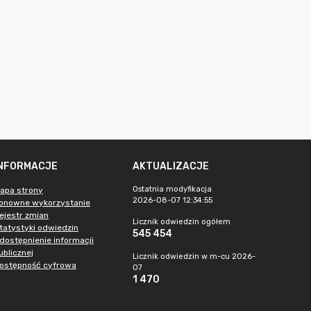
INFORMACJE
AKTUALIZACJE
Ostatnia modyfikacja
apa strony
2026-08-07 12:34:55
onowne wykorzystanie
ejestr zmian
Licznik odwiedzin ogółem
tatystyki odwiedzin
545 454
dostępnienie informacji
ublicznej
Licznik odwiedzin w m-cu 2026-
ostępność cyfrowa
07
1 470