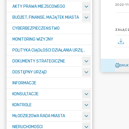
2022-11
AKTY PRAWA MIEJSCOWEGO
BUDŻET, FINANSE, MAJĄTEK MIASTA
CYBERBEZPIECZEŃSTWO
ZAŁĄCZ
MONITORING WIZYJNY
POLITYKA CIĄGŁOŚCI DZIAŁANIA URZĘDU MIASTA ŻORY
DOKUMENTY STRATEGICZNE
DRUK
DOSTĘPNY URZĄD
INFORMACJE
KONSULTACJE
KONTROLE
MŁODZIEŻOWA RADA MIASTA
NIERUCHOMOŚCI