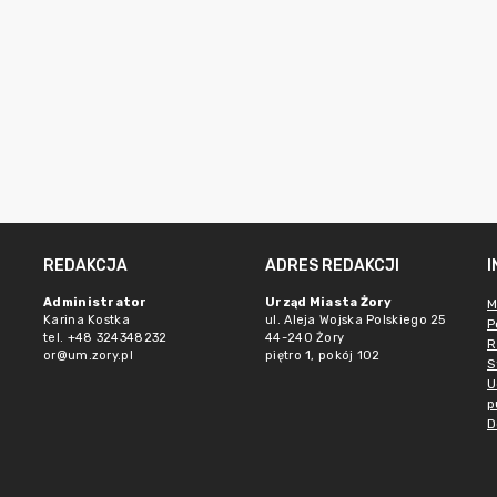
REDAKCJA
ADRES REDAKCJI
Administrator
Urząd Miasta Żory
M
Karina Kostka
ul. Aleja Wojska Polskiego 25
P
tel. +48 324348232
44-240 Żory
R
or@um.zory.pl
piętro 1, pokój 102
S
U
p
D