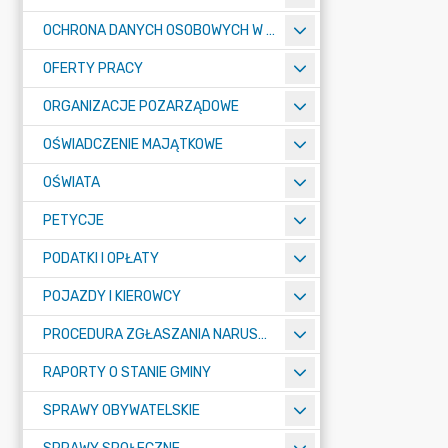
OCHRONA DANYCH OSOBOWYCH W URZĘDZIE MIASTA ŻORY - RODO
OFERTY PRACY
ORGANIZACJE POZARZĄDOWE
OŚWIADCZENIE MAJĄTKOWE
OŚWIATA
PETYCJE
PODATKI I OPŁATY
POJAZDY I KIEROWCY
PROCEDURA ZGŁASZANIA NARUSZEŃ PRAWA
RAPORTY O STANIE GMINY
SPRAWY OBYWATELSKIE