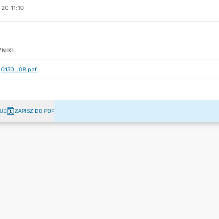
-20 11:10
NIKI
0130_OR.pdf
UJ
ZAPISZ DO PDF