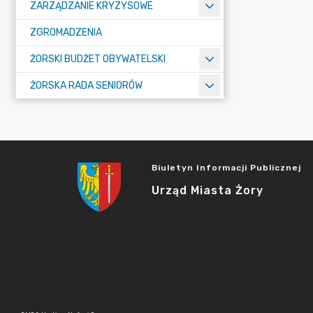
ZARZĄDZANIE KRYZYSOWE
ZGROMADZENIA
ŻORSKI BUDŻET OBYWATELSKI
ŻORSKA RADA SENIORÓW
Biuletyn Informacji Publicznej
Urząd Miasta Żory