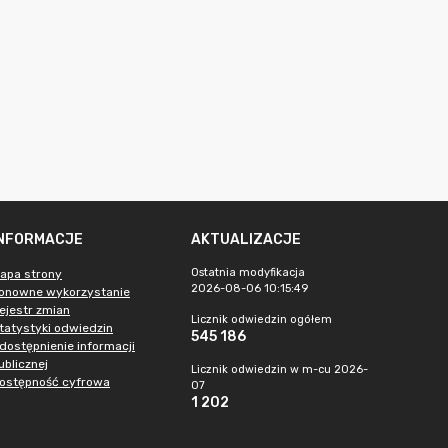
INFORMACJE
AKTUALIZACJE
Ostatnia modyfikacja
apa strony
2026-08-06 10:15:49
onowne wykorzystanie
ejestr zmian
Licznik odwiedzin ogółem
tatystyki odwiedzin
545 186
dostępnienie informacji
ublicznej
Licznik odwiedzin w m-cu 2026-
ostępność cyfrowa
07
1 202