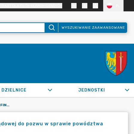
TRAST DLA OSÓB SŁABOWIDZĄCYCH
PL
WYSZUKIWANIE ZAAWANSOWANE
DZIELNICE
JEDNOSTKI
OR.0050.130.2022_OR W SPRAWIE SFINANSOWANI OPŁATY SĄDOWEJ DO POZWU W SPRAWIE POWÓDZTWA GMINY MIEJSKIEJ ŻORY
sądowej do pozwu w sprawie powództwa