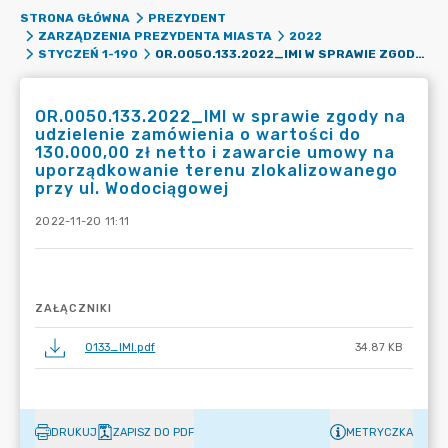
STRONA GŁÓWNA
PREZYDENT
ZARZĄDZENIA PREZYDENTA MIASTA
2022
OR.0050.133.2022_IMI W SPRAWIE ZGODY NA UDZIELENIE ZAMÓWIENIA O WARTOŚCI DO 130.000,00 ZŁ NETTO I ZAWARCIE UMOWY NA UPORZĄDKOWANIE TERENU ZLOKALIZOWANEGO PRZY UL. WODOCIĄGOWEJ
STYCZEŃ 1-190
OR.0050.133.2022_IMI w sprawie zgody na
udzielenie zamówienia o wartości do
130.000,00 zł netto i zawarcie umowy na
uporządkowanie terenu zlokalizowanego
przy ul. Wodociągowej
2022-11-20 11:11
ZAŁĄCZNIKI
0133_IMI.pdf
34.87 KB
DRUKUJ
ZAPISZ DO PDF
METRYCZKA