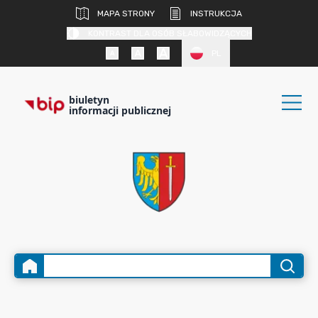
MAPA STRONY
INSTRUKCJA
KONTRAST DLA OSÓB SŁABOWIDZĄCYCH
PL
biuletyn
informacji publicznej