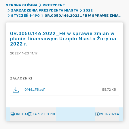
STRONA GŁÓWNA
PREZYDENT
ZARZĄDZENIA PREZYDENTA MIASTA
2022
OR.0050.146.2022_FB W SPRAWIE ZMIAN W PLANIE FINANSOWYM URZĘDU MIASTA ŻORY NA 2022 R.
STYCZEŃ 1-190
OR.0050.146.2022_FB w sprawie zmian w
planie finansowym Urzędu Miasta Żory na
2022 r.
2022-11-20 11:17
ZAŁĄCZNIKI
0146_FB.pdf
155.72 KB
DRUKUJ
ZAPISZ DO PDF
METRYCZKA