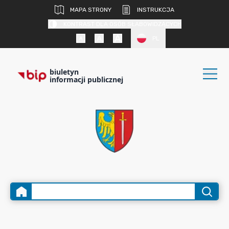
MAPA STRONY
INSTRUKCJA
KONTRAST DLA OSÓB SŁABOWIDZĄCYCH
PL
biuletyn
informacji publicznej