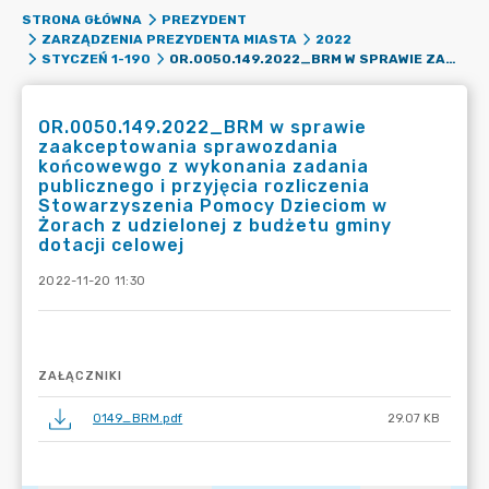
STRONA GŁÓWNA
PREZYDENT
ZARZĄDZENIA PREZYDENTA MIASTA
2022
OR.0050.149.2022_BRM W SPRAWIE ZAAKCEPTOWANIA SPRAWOZDANIA KOŃCOWEWGO Z WYKONANIA ZADANIA PUBLICZNEGO I PRZYJĘCIA ROZLICZENIA STOWARZYSZENIA POMOCY DZIECIOM W ŻORACH Z UDZIELONEJ Z BUDŻETU GMINY DOTACJI CELOWEJ
STYCZEŃ 1-190
OR.0050.149.2022_BRM w sprawie
zaakceptowania sprawozdania
końcowewgo z wykonania zadania
publicznego i przyjęcia rozliczenia
Stowarzyszenia Pomocy Dzieciom w
Żorach z udzielonej z budżetu gminy
dotacji celowej
2022-11-20 11:30
ZAŁĄCZNIKI
0149_BRM.pdf
29.07 KB