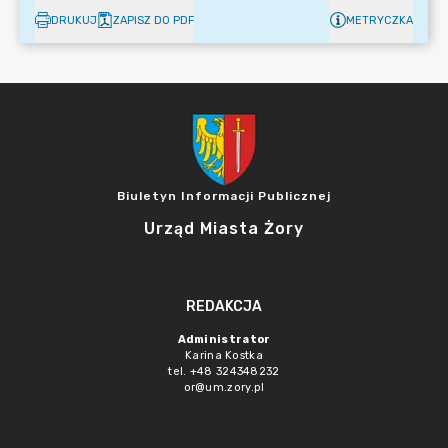
DRUKUJ
ZAPISZ DO PDF
METRYCZKA
Biuletyn Informacji Publicznej
Urząd Miasta Żory
REDAKCJA
Administrator
Karina Kostka
tel. +48 324348232
or@um.zory.pl