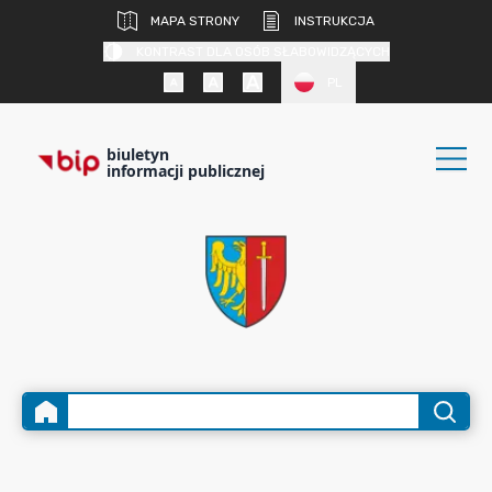
MAPA STRONY
INSTRUKCJA
KONTRAST DLA OSÓB SŁABOWIDZĄCYCH
PL
biuletyn
informacji publicznej