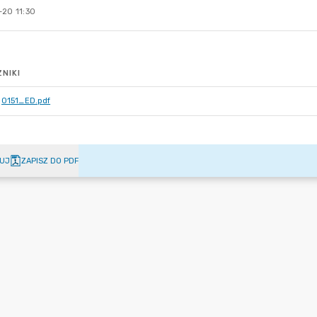
-20 11:30
NIKI
0151_ED.pdf
UJ
ZAPISZ DO PDF