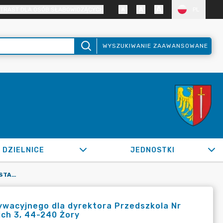
TRAST DLA OSÓB SŁABOWIDZĄCYCH
PL
WYSZUKIWANIE ZAAWANSOWANE
DZIELNICE
JEDNOSTKI
OR.0050.151.2022_ED W SPRAWIE USTALENIA DODATKU MOTYWACYJNEGO DLA DYREKTORA PRZEDSZKOLA NR 13 IM. H.CH. ANDERSENA W ŻORACH UL. PIASTÓW GÓRNOŚLĄSKICH 3, 44-240 ŻORY
ywacyjnego dla dyrektora Przedszkola Nr
ich 3, 44-240 Żory