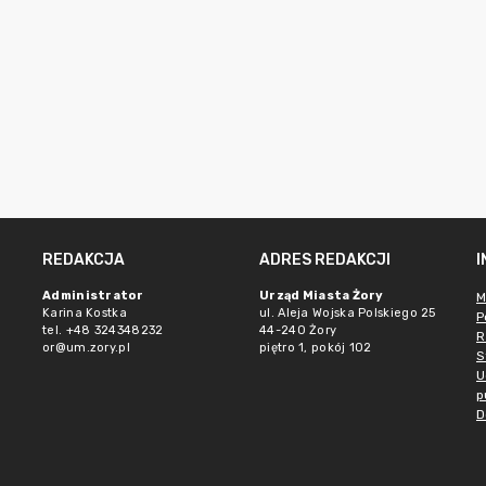
REDAKCJA
ADRES REDAKCJI
Administrator
Urząd Miasta Żory
M
Karina Kostka
ul. Aleja Wojska Polskiego 25
P
tel. +48 324348232
44-240 Żory
R
or@um.zory.pl
piętro 1, pokój 102
S
U
p
D