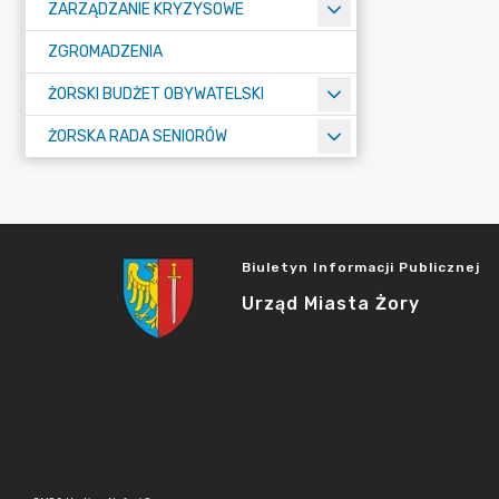
ZARZĄDZANIE KRYZYSOWE
ZGROMADZENIA
ŻORSKI BUDŻET OBYWATELSKI
ŻORSKA RADA SENIORÓW
Biuletyn Informacji Publicznej
Urząd Miasta Żory