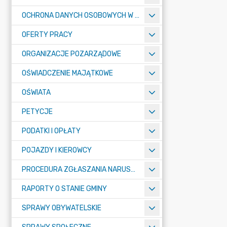
OCHRONA DANYCH OSOBOWYCH W URZĘDZIE MIASTA ŻORY - RODO
OFERTY PRACY
ORGANIZACJE POZARZĄDOWE
OŚWIADCZENIE MAJĄTKOWE
OŚWIATA
PETYCJE
PODATKI I OPŁATY
POJAZDY I KIEROWCY
PROCEDURA ZGŁASZANIA NARUSZEŃ PRAWA
RAPORTY O STANIE GMINY
SPRAWY OBYWATELSKIE