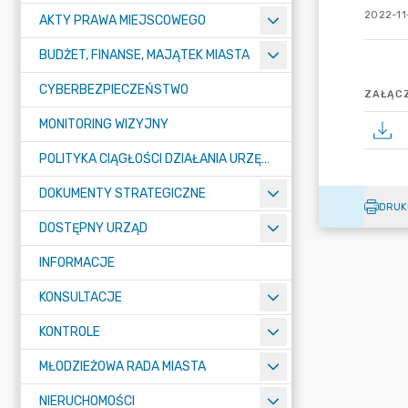
2022-11
AKTY PRAWA MIEJSCOWEGO
BUDŻET, FINANSE, MAJĄTEK MIASTA
CYBERBEZPIECZEŃSTWO
ZAŁĄCZ
MONITORING WIZYJNY
POLITYKA CIĄGŁOŚCI DZIAŁANIA URZĘDU MIASTA ŻORY
DOKUMENTY STRATEGICZNE
DRUK
DOSTĘPNY URZĄD
INFORMACJE
KONSULTACJE
KONTROLE
MŁODZIEŻOWA RADA MIASTA
NIERUCHOMOŚCI