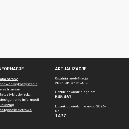
INFORMACJE
AKTUALIZACJE
Ostatnia modyfikacja
apa strony
2026-08-07 12:34:55
onowne wykorzystanie
ejestr zmian
Licznik odwiedzin ogółem
tatystyki odwiedzin
545 461
dostępnienie informacji
ublicznej
Licznik odwiedzin w m-cu 2026-
ostępność cyfrowa
07
1 477