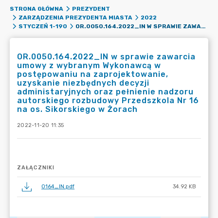
STRONA GŁÓWNA
PREZYDENT
ZARZĄDZENIA PREZYDENTA MIASTA
2022
OR.0050.164.2022_IN W SPRAWIE ZAWARCIA UMOWY Z WYBRANYM WYKONAWCĄ W POSTĘPOWANIU NA ZAPROJEKTOWANIE, UZYSKANIE NIEZBĘDNYCH DECYZJI ADMINISTARYJNYCH ORAZ PEŁNIENIE NADZORU AUTORSKIEGO ROZBUDOWY PRZEDSZKOLA NR 16 NA OS. SIKORSKIEGO W ŻORACH
STYCZEŃ 1-190
OR.0050.164.2022_IN w sprawie zawarcia
umowy z wybranym Wykonawcą w
postępowaniu na zaprojektowanie,
uzyskanie niezbędnych decyzji
administaryjnych oraz pełnienie nadzoru
autorskiego rozbudowy Przedszkola Nr 16
na os. Sikorskiego w Żorach
2022-11-20 11:35
ZAŁĄCZNIKI
0164_IN.pdf
34.92 KB