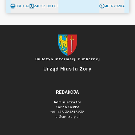
DRUKUJ
ZAPISZ DO PDF
METRYCZKA
Biuletyn Informacji Publicznej
Urząd Miasta Żory
REDAKCJA
Administrator
Karina Kostka
tel. +48 324348232
or@um.zory.pl