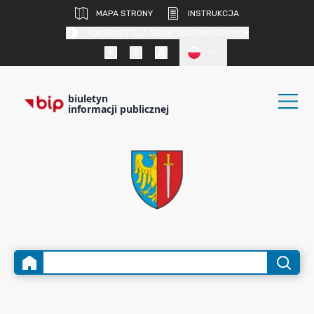
MAPA STRONY
INSTRUKCJA
KONTRAST DLA OSÓB SŁABOWIDZĄCYCH
PL
biuletyn
informacji publicznej