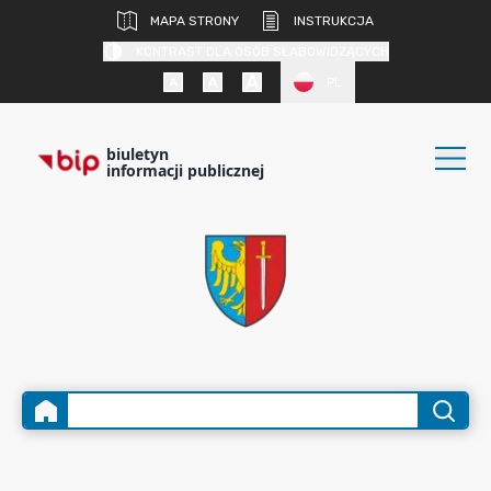
MAPA STRONY
INSTRUKCJA
KONTRAST DLA OSÓB SŁABOWIDZĄCYCH
PL
biuletyn
informacji publicznej