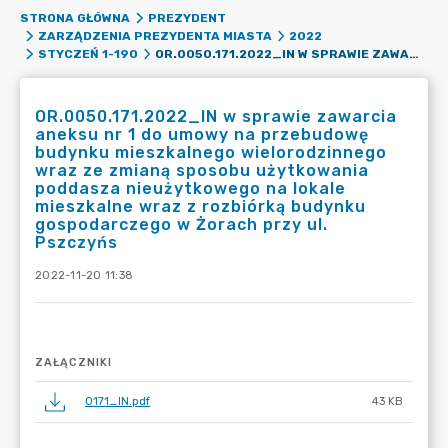
STRONA GŁÓWNA
PREZYDENT
ZARZĄDZENIA PREZYDENTA MIASTA
2022
OR.0050.171.2022_IN W SPRAWIE ZAWARCIA ANEKSU NR 1 DO UMOWY NA PRZEBUDOWĘ BUDYNKU MIESZKALNEGO WIELORODZINNEGO WRAZ ZE ZMIANĄ SPOSOBU UŻYTKOWANIA PODDASZA NIEUŻYTKOWEGO NA LOKALE MIESZKALNE WRAZ Z ROZBIÓRKĄ BUDYNKU GOSPODARCZEGO W ŻORACH PRZY UL. PSZCZYŃS
STYCZEŃ 1-190
OR.0050.171.2022_IN w sprawie zawarcia
aneksu nr 1 do umowy na przebudowę
budynku mieszkalnego wielorodzinnego
wraz ze zmianą sposobu użytkowania
poddasza nieużytkowego na lokale
mieszkalne wraz z rozbiórką budynku
gospodarczego w Żorach przy ul.
Pszczyńs
2022-11-20 11:38
ZAŁĄCZNIKI
0171_IN.pdf
43 KB