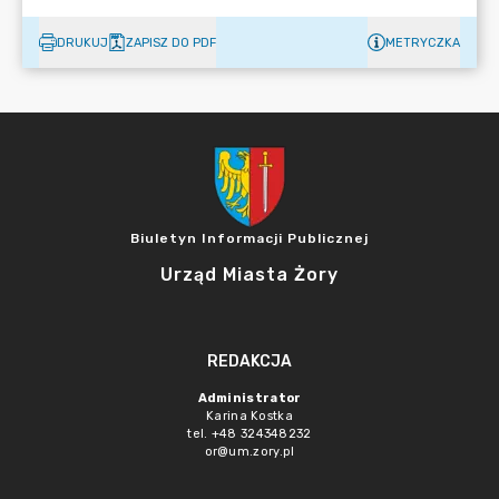
DRUKUJ
ZAPISZ DO PDF
METRYCZKA
Biuletyn Informacji Publicznej
Urząd Miasta Żory
REDAKCJA
Administrator
Karina Kostka
tel. +48 324348232
or@um.zory.pl