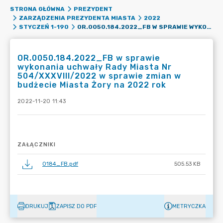
STRONA GŁÓWNA
PREZYDENT
ZARZĄDZENIA PREZYDENTA MIASTA
2022
OR.0050.184.2022_FB W SPRAWIE WYKONANIA UCHWAŁY RADY MIASTA NR 504/XXXVIII/2022 W SPRAWIE ZMIAN W BUDŻECIE MIASTA ŻORY NA 2022 ROK
STYCZEŃ 1-190
OR.0050.184.2022_FB w sprawie
wykonania uchwały Rady Miasta Nr
504/XXXVIII/2022 w sprawie zmian w
budżecie Miasta Żory na 2022 rok
2022-11-20 11:43
ZAŁĄCZNIKI
0184_FB.pdf
505.53 KB
DRUKUJ
ZAPISZ DO PDF
METRYCZKA