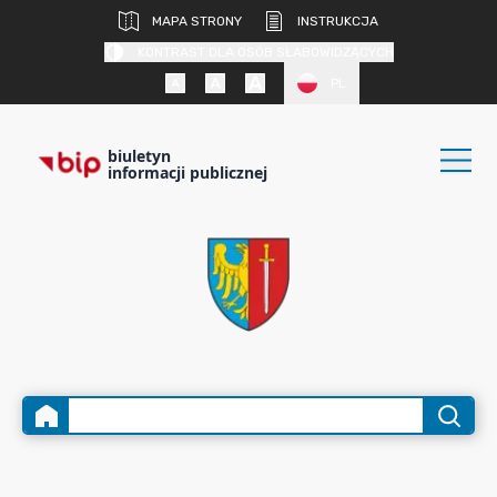
MAPA STRONY
INSTRUKCJA
KONTRAST DLA OSÓB SŁABOWIDZĄCYCH
PL
biuletyn
informacji publicznej