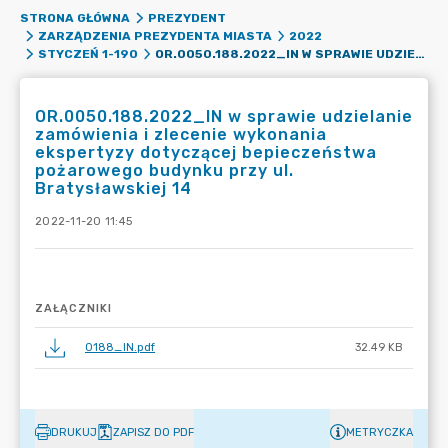
STRONA GŁÓWNA
PREZYDENT
ZARZĄDZENIA PREZYDENTA MIASTA
2022
OR.0050.188.2022_IN W SPRAWIE UDZIELANIE ZAMÓWIENIA I ZLECENIE WYKONANIA EKSPERTYZY DOTYCZĄCEJ BEPIECZEŃSTWA POŻAROWEGO BUDYNKU PRZY UL. BRATYSŁAWSKIEJ 14
STYCZEŃ 1-190
OR.0050.188.2022_IN w sprawie udzielanie
zamówienia i zlecenie wykonania
ekspertyzy dotyczącej bepieczeństwa
pożarowego budynku przy ul.
Bratysławskiej 14
2022-11-20 11:45
ZAŁĄCZNIKI
0188_IN.pdf
32.49 KB
DRUKUJ
ZAPISZ DO PDF
METRYCZKA