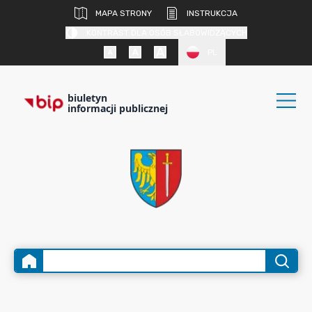
MAPA STRONY
INSTRUKCJA
KONTRAST DLA OSÓB SŁABOWIDZĄCYCH
PL
biuletyn
informacji publicznej