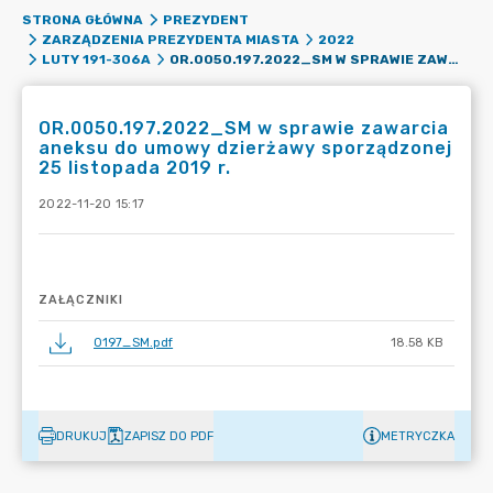
STRONA GŁÓWNA
PREZYDENT
ZARZĄDZENIA PREZYDENTA MIASTA
2022
OR.0050.197.2022_SM W SPRAWIE ZAWARCIA ANEKSU DO UMOWY DZIERŻAWY SPORZĄDZONEJ 25 LISTOPADA 2019 R.
LUTY 191-306A
OR.0050.197.2022_SM w sprawie zawarcia
aneksu do umowy dzierżawy sporządzonej
25 listopada 2019 r.
2022-11-20 15:17
ZAŁĄCZNIKI
0197_SM.pdf
18.58 KB
DRUKUJ
ZAPISZ DO PDF
METRYCZKA