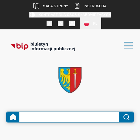
MAPA STRONY
INSTRUKCJA
KONTRAST DLA OSÓB SŁABOWIDZĄCYCH
PL
biuletyn
informacji publicznej