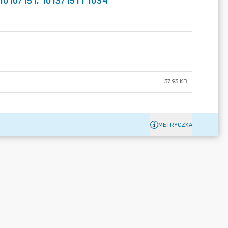
010/151, 1013/151 i 1034
37.93 KB
METRYCZKA