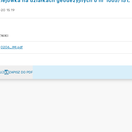
iejówka na działkach geodezyjnych o nr 1005/151, 1
-20 15:19
NIKI
0206_IMI.pdf
UJ
ZAPISZ DO PDF