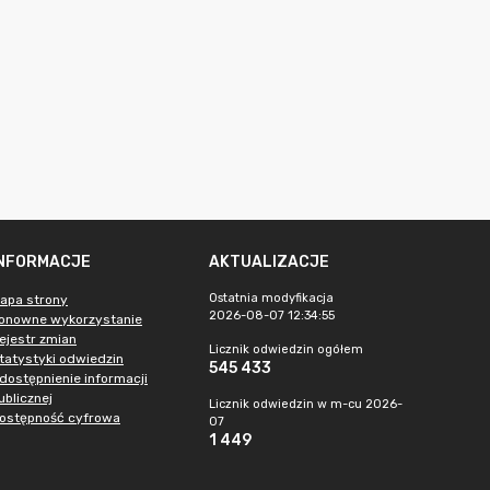
INFORMACJE
AKTUALIZACJE
Ostatnia modyfikacja
apa strony
2026-08-07 12:34:55
onowne wykorzystanie
ejestr zmian
Licznik odwiedzin ogółem
tatystyki odwiedzin
545 433
dostępnienie informacji
ublicznej
Licznik odwiedzin w m-cu 2026-
ostępność cyfrowa
07
1 449