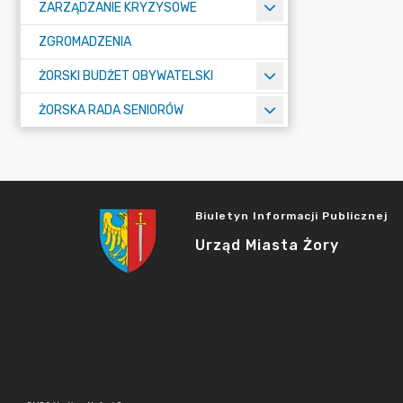
ZARZĄDZANIE KRYZYSOWE
ZGROMADZENIA
ŻORSKI BUDŻET OBYWATELSKI
ŻORSKA RADA SENIORÓW
Biuletyn Informacji Publicznej
Urząd Miasta Żory