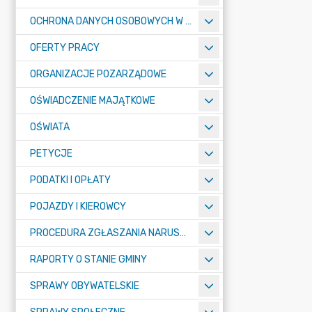
OCHRONA DANYCH OSOBOWYCH W URZĘDZIE MIASTA ŻORY - RODO
OFERTY PRACY
ORGANIZACJE POZARZĄDOWE
OŚWIADCZENIE MAJĄTKOWE
OŚWIATA
PETYCJE
PODATKI I OPŁATY
POJAZDY I KIEROWCY
PROCEDURA ZGŁASZANIA NARUSZEŃ PRAWA
RAPORTY O STANIE GMINY
SPRAWY OBYWATELSKIE