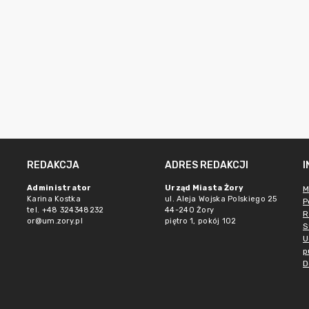
REDAKCJA
ADRES REDAKCJI
Administrator
Urząd Miasta Żory
M
Karina Kostka
ul. Aleja Wojska Polskiego 25
P
tel. +48 324348232
44-240 Żory
R
or@um.zory.pl
piętro 1, pokój 102
S
U
p
D