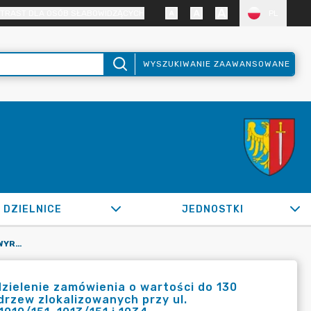
TRAST DLA OSÓB SŁABOWIDZĄCYCH
PL
WYSZUKIWANIE ZAAWANSOWANE
DZIELNICE
JEDNOSTKI
OR.0050.206.2022_IMI W SPRAWIE WYRAŻENIA ZGODY NA UDZIELENIE ZAMÓWIENIA O WARTOŚCI DO 130 000,00 ZŁ NETTO I ZLECENIE SZCZEGÓŁOWEJ INWENTARYZACJI DRZEW ZLOKALIZOWANYCH PRZY UL. KRADZIEJÓWKA NA DZIAŁKACH GEODEZYJNYCH O NR 1005/151, 1010/151, 1013/151 I 1034
zielenie zamówienia o wartości do 130
drzew zlokalizowanych przy ul.