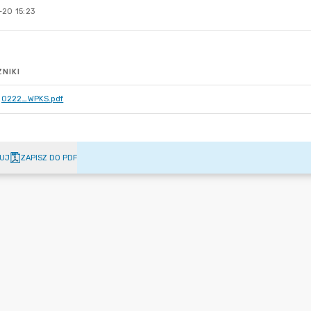
-20 15:23
NIKI
0222_WPKS.pdf
UJ
ZAPISZ DO PDF