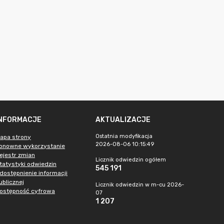
INFORMACJE
AKTUALIZACJE
Ostatnia modyfikacja
apa strony
2026-08-06 10:15:49
onowne wykorzystanie
ejestr zmian
Licznik odwiedzin ogółem
tatystyki odwiedzin
545 191
dostępnienie informacji
ublicznej
Licznik odwiedzin w m-cu 2026-
ostępność cyfrowa
07
1 207