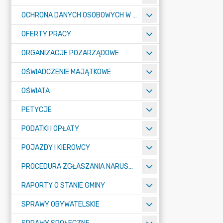
OCHRONA DANYCH OSOBOWYCH W URZĘDZIE MIASTA ŻORY - RODO
OFERTY PRACY
ORGANIZACJE POZARZĄDOWE
OŚWIADCZENIE MAJĄTKOWE
OŚWIATA
PETYCJE
PODATKI I OPŁATY
POJAZDY I KIEROWCY
PROCEDURA ZGŁASZANIA NARUSZEŃ PRAWA
RAPORTY O STANIE GMINY
SPRAWY OBYWATELSKIE