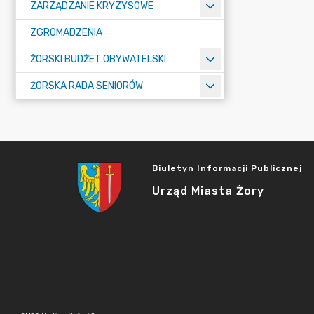
ZARZĄDZANIE KRYZYSOWE
ZGROMADZENIA
ŻORSKI BUDŻET OBYWATELSKI
ŻORSKA RADA SENIORÓW
Biuletyn Informacji Publicznej
Urząd Miasta Żory