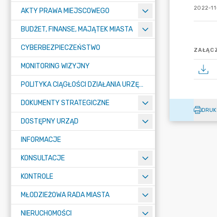
2022-11
AKTY PRAWA MIEJSCOWEGO
BUDŻET, FINANSE, MAJĄTEK MIASTA
CYBERBEZPIECZEŃSTWO
ZAŁĄCZ
MONITORING WIZYJNY
POLITYKA CIĄGŁOŚCI DZIAŁANIA URZĘDU MIASTA ŻORY
DOKUMENTY STRATEGICZNE
DRUK
DOSTĘPNY URZĄD
INFORMACJE
KONSULTACJE
KONTROLE
MŁODZIEŻOWA RADA MIASTA
NIERUCHOMOŚCI