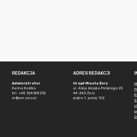
REDAKCJA
ADRES REDAKCJI
Administrator
Urząd Miasta Żory
M
Karina Kostka
ul. Aleja Wojska Polskiego 25
P
tel. +48 324348232
44-240 Żory
R
or@um.zory.pl
piętro 1, pokój 102
S
U
p
D