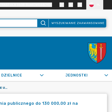
TRAST DLA OSÓB SŁABOWIDZĄCYCH
PL
WYSZUKIWANIE ZAAWANSOWANE
DZIELNICE
JEDNOSTKI
OR.0050.222.2022_WPKS W SPRAWIE UDZIELENIA ZAMÓWIENIA PUBLICZNEGO DO 130 000,00 ZŁ NA WYNAJEM SALI
a publicznego do 130 000,00 zł na