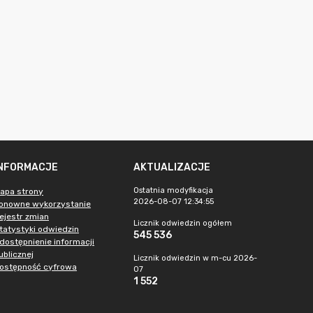
INFORMACJE
AKTUALIZACJE
Ostatnia modyfikacja
apa strony
2026-08-07 12:34:55
onowne wykorzystanie
ejestr zmian
Licznik odwiedzin ogółem
tatystyki odwiedzin
545 536
dostępnienie informacji
ublicznej
Licznik odwiedzin w m-cu 2026-
ostępność cyfrowa
07
1 552