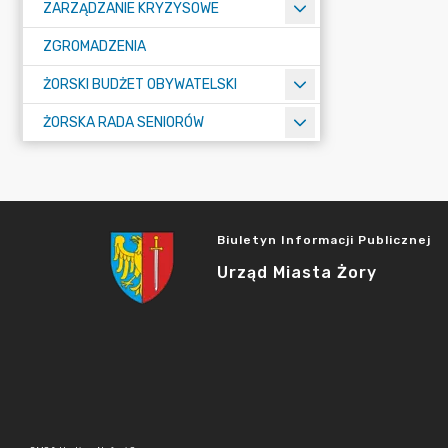
ZARZĄDZANIE KRYZYSOWE
ZGROMADZENIA
ŻORSKI BUDŻET OBYWATELSKI
ŻORSKA RADA SENIORÓW
Biuletyn Informacji Publicznej
Urząd Miasta Żory