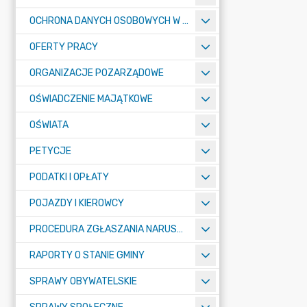
OCHRONA DANYCH OSOBOWYCH W URZĘDZIE MIASTA ŻORY - RODO
OFERTY PRACY
ORGANIZACJE POZARZĄDOWE
OŚWIADCZENIE MAJĄTKOWE
OŚWIATA
PETYCJE
PODATKI I OPŁATY
POJAZDY I KIEROWCY
PROCEDURA ZGŁASZANIA NARUSZEŃ PRAWA
RAPORTY O STANIE GMINY
SPRAWY OBYWATELSKIE