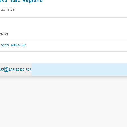
tku "ABC Regionu"
-20 15:23
NIKI
0223_WPKS.pdf
UJ
ZAPISZ DO PDF