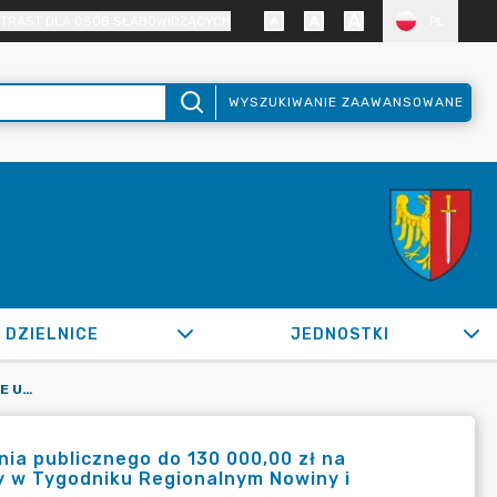
TRAST DLA OSÓB SŁABOWIDZĄCYCH
PL
WYSZUKIWANIE ZAAWANSOWANE
DZIELNICE
JEDNOSTKI
OR.0050.223.2022_WPKS W SPRAWIE UDZIELENIA ZAMÓWIENIA PUBLICZNEGO DO 130 000,00 ZŁ NA PUBLIKACJĘ INFORMACJI PROMUJĄCYCH 750-LECIE MIASTA ŻORY W TYGODNIKU REGIONALNYM NOWINY I DODATKU "ABC REGIONU"
a publicznego do 130 000,00 zł na
ry w Tygodniku Regionalnym Nowiny i