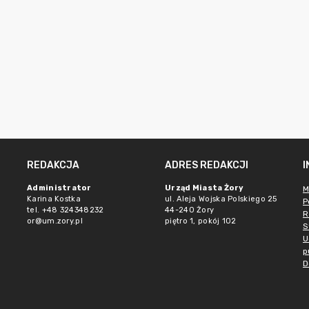
REDAKCJA
ADRES REDAKCJI
Administrator
Urząd Miasta Żory
M
Karina Kostka
ul. Aleja Wojska Polskiego 25
P
tel. +48 324348232
44-240 Żory
R
or@um.zory.pl
piętro 1, pokój 102
S
U
p
D