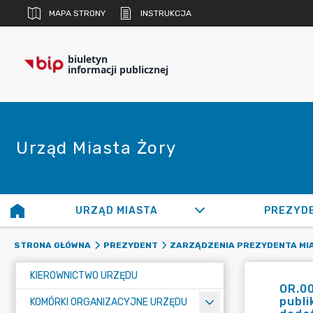
MAPA STRONY
INSTRUKCJA
biuletyn
informacji publicznej
Urząd Miasta Żory
URZĄD MIASTA
PREZYD
STRONA GŁÓWNA
PREZYDENT
ZARZĄDZENIA PREZYDENTA MI
KIEROWNICTWO URZĘDU
OR.00
publi
KOMÓRKI ORGANIZACYJNE URZĘDU